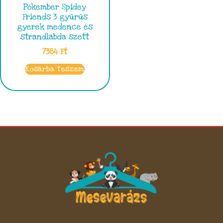
Pókember Spidey
Friends 3 gyűrűs
gyerek medence és
strandlabda szett
7384
Ft
Kosárba teszem