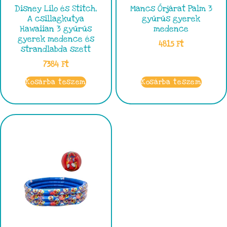
Disney Lilo és Stitch,
Mancs Őrjárat Palm 3
A csillagkutya
gyűrűs gyerek
Hawaiian 3 gyűrűs
medence
gyerek medence és
4815
Ft
strandlabda szett
7384
Ft
Kosárba teszem
Kosárba teszem