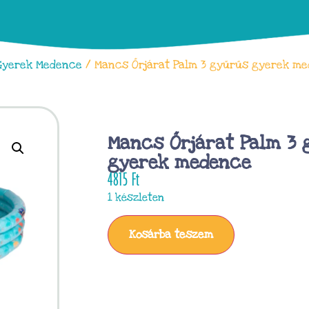
Gyerek Medence
/ Mancs Őrjárat Palm 3 gyűrűs gyerek m
Mancs Őrjárat Palm 3 
gyerek medence
4815
Ft
1 készleten
Kosárba teszem