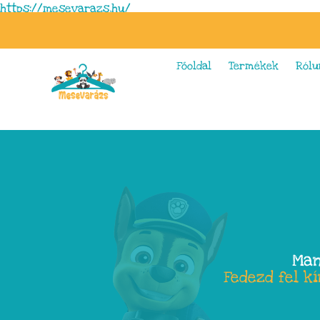
https://mesevarazs.hu/
Főoldal
Termékek
Rólu
Man
Fedezd fel k