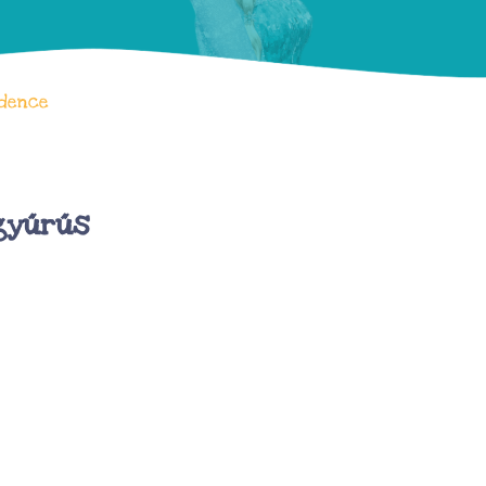
edence
gyűrűs