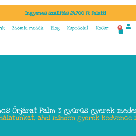
Ingyenes szállítás 24.700 Ft felett!
nk
Zsömle mesék
Blog
Kapcsolat
Kosár
0
cs Őrjárat Palm 3 gyűrűs gyerek med
ínálatunkat, ahol minden gyerek kedvence 