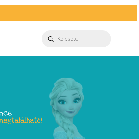
ence
megtalálható!