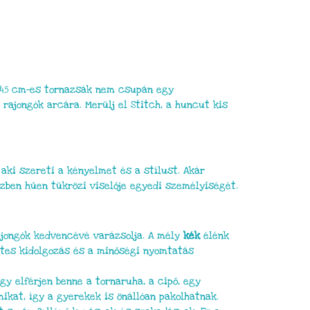
s 45 cm-es tornazsák nem csupán egy
ajongók arcára. Merülj el Stitch, a huncut kis
ki szereti a kényelmet és a stílust. Akár
özben hűen tükrözi viselője egyedi személyiségét.
rajongók kedvencévé varázsolja. A mély
kék
élénk
letes kidolgozás és a minőségi nyomtatás
gy elférjen benne a tornaruha, a cipő, egy
ikat, így a gyerekek is önállóan pakolhatnak.