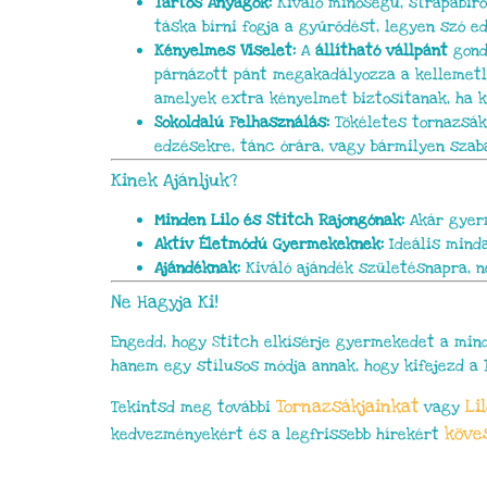
Tartós Anyagok:
Kiváló minőségű, strapabíró
táska bírni fogja a gyűrődést, legyen szó e
Kényelmes Viselet:
A
állítható vállpánt
gond
párnázott pánt megakadályozza a kellemetle
amelyek extra kényelmet biztosítanak, ha 
Sokoldalú Felhasználás:
Tökéletes tornazsák,
edzésekre, tánc órára, vagy bármilyen szab
Kinek Ajánljuk?
Minden Lilo és Stitch Rajongónak:
Akár gyerm
Aktív Életmódú Gyermekeknek:
Ideális minda
Ajándéknak:
Kiváló ajándék születésnapra, n
Ne Hagyja Ki!
Engedd, hogy Stitch elkísérje gyermekedet a mind
hanem egy stílusos módja annak, hogy kifejezd a 
Tornazsákjainkat
Li
Tekintsd meg további
vagy
köve
kedvezményekért és a legfrissebb hírekért