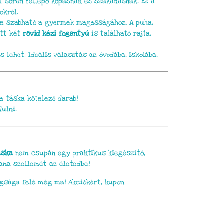
t során fellépő kopásnak és szakadásnak. Ez a
okról.
re szabható a gyermek magasságához. A puha,
ett két
rövid kézi fogantyú
is található rajta,
 lehet. Ideális választás az óvodába, iskolába,
a táska kötelező darab!
ulni.
áska
nem csupán egy praktikus kiegészítő,
ana szellemét az életedbe!
gsága felé még ma! Akciókért, kupon