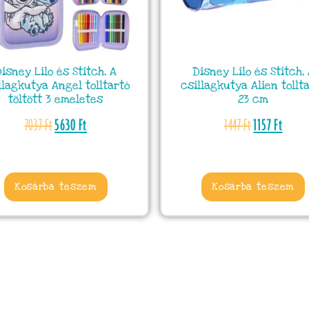
isney Lilo és Stitch, A
Disney Lilo és Stitch,
llagkutya Angel tolltartó
csillagkutya Alien tollt
töltött 3 emeletes
23 cm
7037
Ft
5630
Ft
1447
Ft
1157
Ft
Kosárba teszem
Kosárba teszem