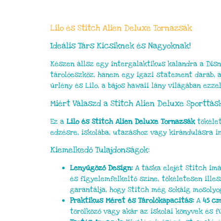
Lilo és Stitch Alien Deluxe Tornazsák
Ideális Társ Kicsiknek és Nagyoknak!
Készen állsz egy intergalaktikus kalandra a Disn
tárolóeszköz, hanem egy igazi statement darab, a
űrlény és Lilo, a bájos hawaii lány világában ezze
Miért Válaszd a Stitch Alien Deluxe Sporttás
Ez a
Lilo és Stitch Alien Deluxe Tornazsák
tökélet
edzésre, iskolába, utazáshoz vagy kirándulásra i
Kiemelkedő Tulajdonságok:
Lenyűgöző Design:
A táska elejét Stitch imá
és figyelemfelkeltő színe, tökéletesen ill
garantálja, hogy Stitch még sokáig mosolyog
Praktikus Méret és Tárolókapacitás:
A
45 c
törölköző vagy akár az iskolai könyvek és f