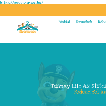
https://mesevarazs.hu/
Főoldal
Termékek
Rólu
Disney Lilo és Stit
Fedezd fel k