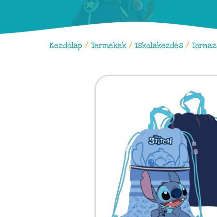
Kezdőlap
/
Termékek
/
Iskolakezdés
/
Tornaz