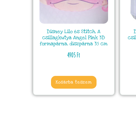
Disney Lilo és Stitch, A
D
csillagkutya Angel Pink 3D
csi
formapárna, díszpárna 35 cm
4905
Ft
Kosárba teszem