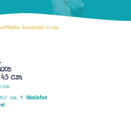
porttáska, tornazsák 45 cm
A
uxe
 45 cm
45 cm
×34,5 cm
? Tökéletes
a!