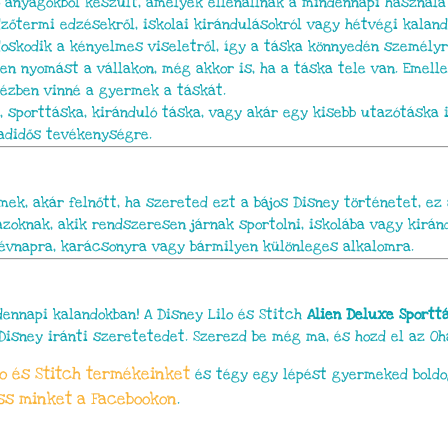
 anyagokból készült, amelyek ellenállnak a mindennapi használa
dzőtermi edzésekről, iskolai kirándulásokról vagy hétvégi kaland
oskodik a kényelmes viseletről, így a táska könnyedén személy
n nyomást a vállakon, még akkor is, ha a táska tele van. Emell
kézben vinné a gyermek a táskát.
 sporttáska, kiránduló táska, vagy akár egy kisebb utazótáska is
adidős tevékenységre.
ek, akár felnőtt, ha szereted ezt a bájos Disney történetet, ez 
zoknak, akik rendszeresen járnak sportolni, iskolába vagy kiránd
évnapra, karácsonyra vagy bármilyen különleges alkalomra.
ennapi kalandokban! A Disney Lilo és Stitch
Alien Deluxe Sportt
Disney iránti szeretetedet. Szerezd be még ma, és hozd el az Oh
lo és Stitch termékeinket
és tégy egy lépést gyermeked boldo
ss minket a Facebookon
.