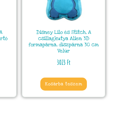
 A
Disney Lilo és Stitch, A
artó
csillagkutya Alien 3D
formapárna, díszpárna 30 cm
Velúr
3023
Ft
Kosárba teszem