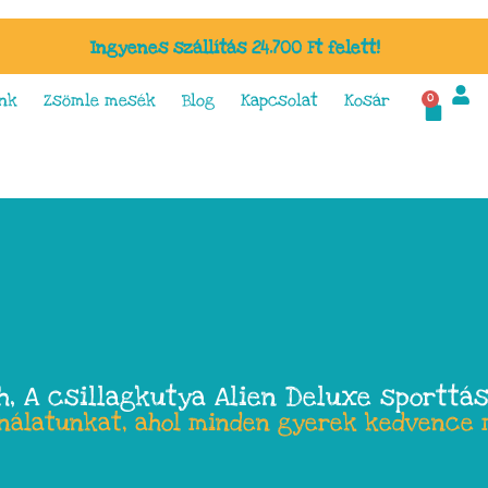
Ingyenes szállítás 24.700 Ft felett!
nk
Zsömle mesék
Blog
Kapcsolat
Kosár
0
ch, A csillagkutya Alien Deluxe sporttá
ínálatunkat, ahol minden gyerek kedvence 