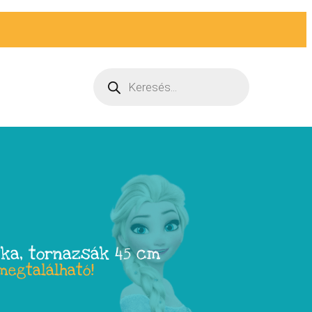
ska, tornazsák 45 cm
megtalálható!