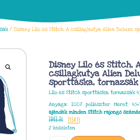
sák
/ Disney Lilo és Stitch, A csillagkutya Alien Deluxe s
Disney Lilo és Stitch, 
csillagkutya Alien Del
sporttáska, tornazsák
Lilo és Stitch sporttáska, tornazsák 
Anyaga: 100% poliészter Méret: 45
ajándék minden Stitch rajongó számár
1943
Ft
1554
Ft
2 készleten