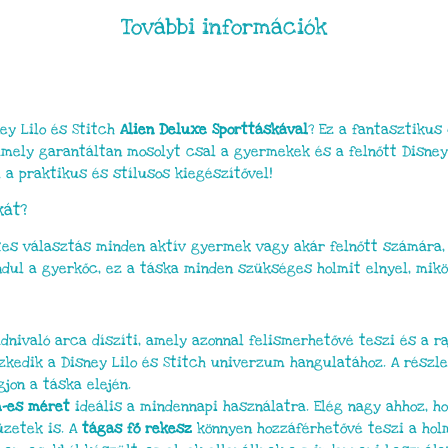
További információk
ey Lilo és Stitch
Alien Deluxe Sporttáskával
? Ez a fantasztiku
mely garantáltan mosolyt csal a gyermekek és a felnőtt Disney r
l a praktikus és stílusos kiegészítővel!
kát?
es választás minden aktív gyermek vagy akár felnőtt számára, a
ndul a gyerkőc, ez a táska minden szükséges holmit elnyel, mik
dnivaló arca díszíti, amely azonnal felismerhetővé teszi és a 
eszkedik a Disney Lilo és Stitch univerzum hangulatához. A rész
jon a táska elején.
m-es méret
ideális a mindennapi használatra. Elég nagy ahhoz, ho
üzetek is. A
tágas fő rekesz
könnyen hozzáférhetővé teszi a holm