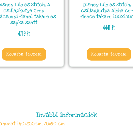
isney Lilo és Stitch, A
Disney Lilo és Stitch,
csillagkutya Grey
csillagkutya Aloha cor
ácsonyi flanel takaró és
fleece takaró 100x150
sapka szett
4441
Ft
4719
Ft
Kosárba teszem
Kosárba teszem
További információk
eműhuzat 140×200cm, 70×90 cm