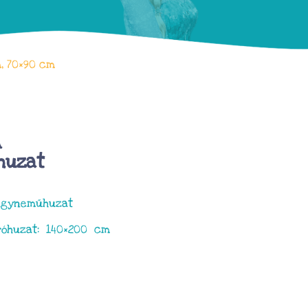
, 70×90 cm
A
huzat
a ágyneműhuzat
róhuzat: 140×200 cm