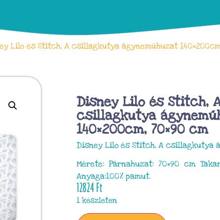
ey Lilo és Stitch, A csillagkutya ágyneműhuzat 140×200cm
Disney Lilo és Stitch, 
csillagkutya ágynemű
140×200cm, 70×90 cm
Disney Lilo és Stitch, A csillagkuty
Mérete: Párnahuzat: 70×90 cm Taka
Anyaga:100% pamut.
12824
Ft
1 készleten