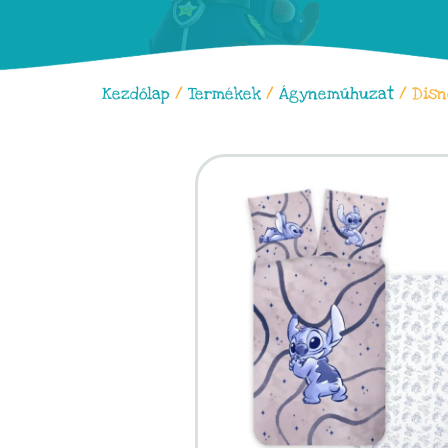
Kezdőlap
/
Termékek
/
Ágyneműhuzat
/ Disn