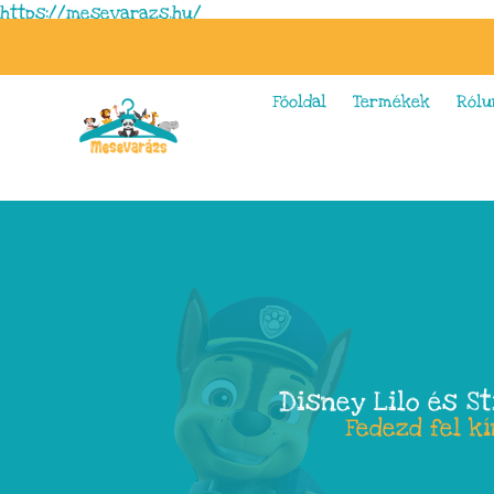
https://mesevarazs.hu/
Főoldal
Termékek
Rólu
Disney Lilo és S
Fedezd fel k