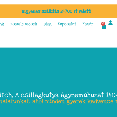
Ingyenes szállítás 24.700 Ft felett!
nk
Zsömle mesék
Blog
Kapcsolat
Kosár
0
titch, A csillagkutya ágyneműhuzat 14
ínálatunkat, ahol minden gyerek kedvence 