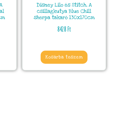
 A
Disney Lilo és Stitch, A
al
csillagkutya Blue Chill
cm
sherpa takaró 130x170cm
8428
Ft
Kosárba teszem