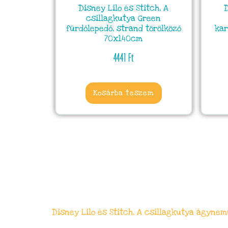
Disney Lilo és Stitch, A
D
csillagkutya Green
fürdőlepedő, strand törölköző
kar
70x140cm
4441
Ft
Kosárba teszem
Disney Lilo és Stitch, A csillagkutya ágyn