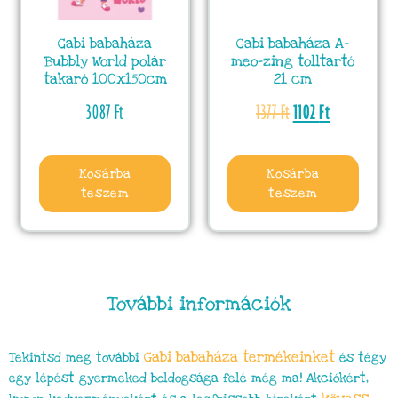
Gabi babaháza
Gabi babaháza A-
Bubbly World polár
meo-zing tolltartó
takaró 100x150cm
21 cm
3087
Ft
1377
Ft
1102
Ft
Kosárba
Kosárba
teszem
teszem
További információk
Gabi babaháza
termékeinket
Tekintsd meg további
és tégy
egy lépést gyermeked boldogsága felé még ma! Akciókért,