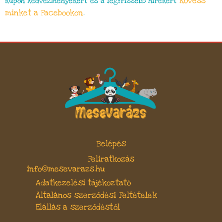
kövess
kupon kedvezményekért és a legfrissebb hírekért
minket a Facebookon
.
Belépés
Feliratkozás
info@mesevarazs.hu
Adatkezelési tájékoztató
Általános szerződési Feltételek
Elállás a szerződéstől