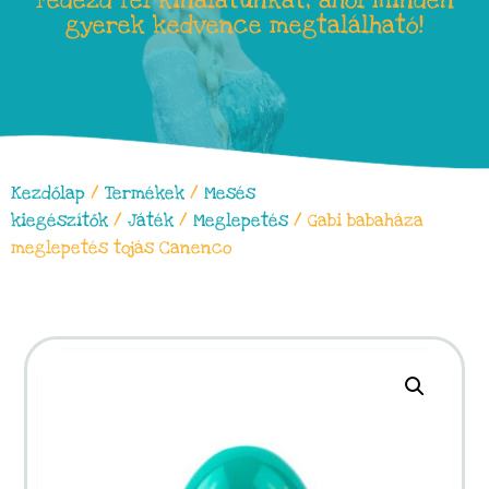
Fedezd fel kínálatunkat, ahol minden
gyerek kedvence megtalálható!
Kezdőlap
/
Termékek
/
Mesés
kiegészítők
/
Játék
/
Meglepetés
/ Gabi babaháza
meglepetés tojás Canenco