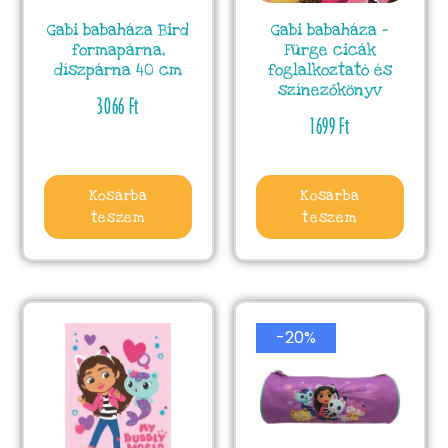
Gabi babaháza Bird
Gabi babaháza –
formapárna,
Fürge cicák
díszpárna 40 cm
foglalkoztató és
színezőkönyv
3066
Ft
1699
Ft
Kosárba
Kosárba
teszem
teszem
-20%