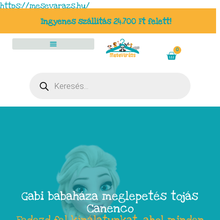
https://mesevarazs.hu/
Ingyenes szállítás 24.700 Ft felett!
0
Gabi babaháza meglepetés tojás
Canenco