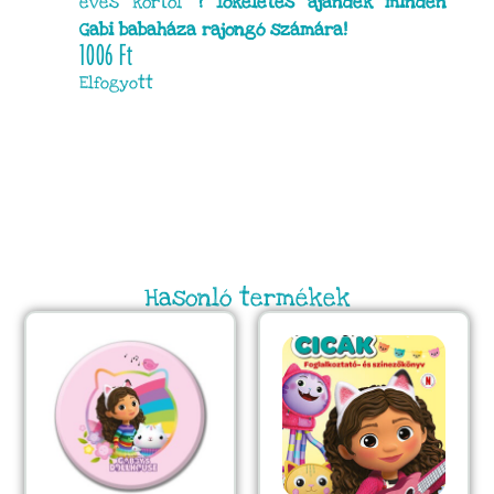
éves kortól
? Tökéletes ajándék minden
Gabi babaháza rajongó számára!
1006
Ft
Elfogyott
Hasonló termékek