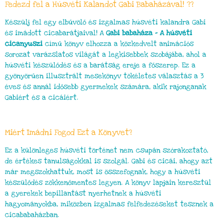
Fedezd fel a Húsvéti Kalandot Gabi Babaházával! ??
Készülj fel egy elbűvölő és izgalmas húsvéti kalandra Gabi
és imádott cicabarátjaival! A
Gabi babaháza – A húsvéti
cicanyuszi
című könyv elhozza a közkedvelt animációs
sorozat varázslatos világát a legkisebbek szobájába, ahol a
húsvéti készülődés és a barátság ereje a főszerep. Ez a
gyönyörűen illusztrált mesekönyv tökéletes választás a 3
éves és annál idősebb gyermekek számára, akik rajonganak
Gabiért és a cicáiért.
Miért Imádni Fogod Ezt a Könyvet?
Ez a különleges húsvéti történet nem csupán szórakoztató,
de értékes tanulságokkal is szolgál. Gabi és cicái, ahogy azt
már megszokhattuk, most is összefognak, hogy a húsvéti
készülődés zökkenőmentes legyen. A könyv lapjain keresztül
a gyerekek bepillantást nyerhetnek a húsvéti
hagyományokba, miközben izgalmas felfedezéseket tesznek a
cicababaházban.