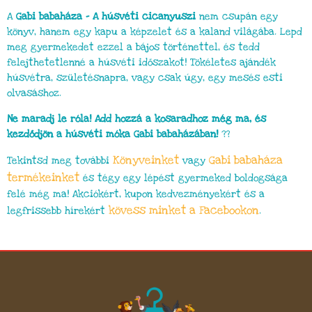
A
Gabi babaháza – A húsvéti cicanyuszi
nem csupán egy
könyv, hanem egy kapu a képzelet és a kaland világába. Lepd
meg gyermekedet ezzel a bájos történettel, és tedd
felejthetetlenné a húsvéti időszakot! Tökéletes ajándék
húsvétra, születésnapra, vagy csak úgy, egy mesés esti
olvasáshoz.
Ne maradj le róla! Add hozzá a kosaradhoz még ma, és
kezdődjön a húsvéti móka Gabi babaházában!
??
Könyveinket
Gabi babaháza
Tekintsd meg további
vagy
termékeinket
és tégy egy lépést gyermeked boldogsága
felé még ma! Akciókért, kupon kedvezményekért és a
kövess minket a Facebookon
legfrissebb hírekért
.