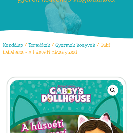
Kezdőlap
/
Termékek
/
Gyermek könyvek
/ Gabi
babaháza – A húsvéti cicanyuszi