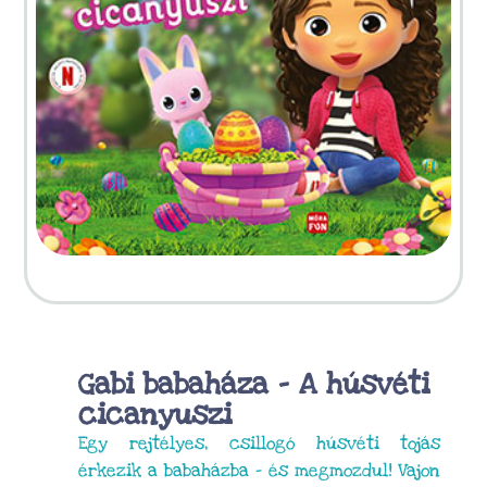
Gabi babaháza – A húsvéti
cicanyuszi
Egy rejtélyes, csillogó húsvéti tojás
érkezik a babaházba – és megmozdul! Vajon