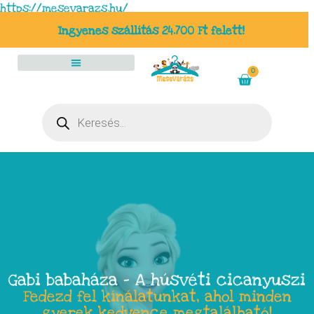
https://mesevarazs.hu/
Ingyenes szállítás 24.700 Ft felett!
0
Gabi babaháza – A húsvéti cicanyuszi
Fedezd fel kínálatunkat, ahol minden
gyerek kedvence megtalálható!