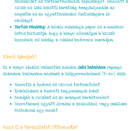
szókincsét és történetmesélési képességét. Emellett a
cicák és Gabi közötti barátság hangsúlyozása az
empátia és az együttműködés fontosságára is
rávilágít.
Tartós Minőség:
A kiváló minőségű papír és a masszív
kötés biztosítja, hogy a könyv ellenálljon a kicsik
kezeinek, és sokáig a család kedvence maradjon.
Kinek Ajánljuk?
Ez a könyv ideális választás minden
Gabi babaháza
rajongó
számára, különösen azoknak a kisgyermekeknek (3+ év), akik:
Szeretik a kedves és vicces történeteket.
Érdeklődnek a húsvéti hagyományok iránt.
Imádják a cicákat és az aranyos karaktereket.
Szeretnének együtt olvasni a szüleikkel, vagy önállóan
felfedezni egy mesét.
Hozd El a Varázslatot Otthonodba!