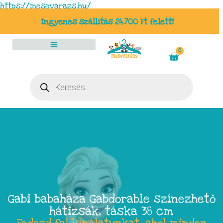
https://mesevarazs.hu/
Ingyenes szállítás 24.700 Ft felett!
0
Gabi babaháza Gabdorable színezhető
hátizsák, táska 38 cm