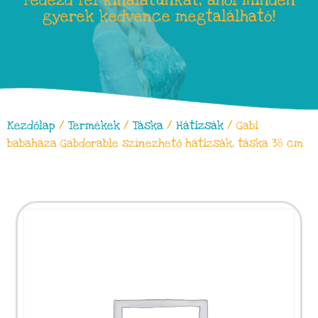
Fedezd fel kínálatunkat, ahol minden
gyerek kedvence megtalálható!
Kezdőlap
/
Termékek
/
Táska
/
Hátizsák
/ Gabi
babaháza Gabdorable színezhető hátizsák, táska 38 cm