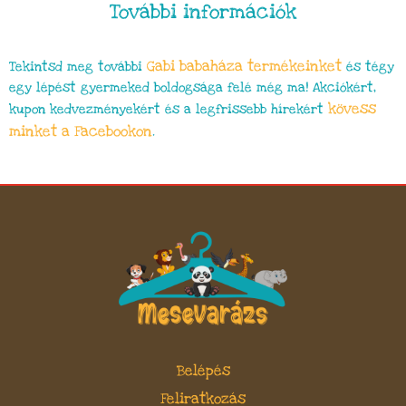
További információk
Gabi babaháza
termékeinket
Tekintsd meg további
és tégy
egy lépést gyermeked boldogsága felé még ma! Akciókért,
kövess
kupon kedvezményekért és a legfrissebb hírekért
minket a Facebookon
.
Belépés
Feliratkozás