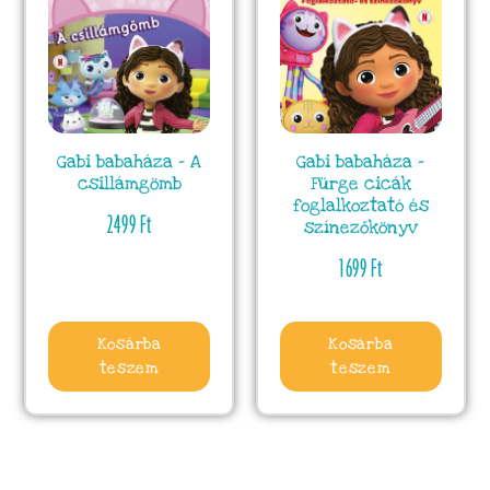
Gabi babaháza – A
Gabi babaháza –
csillámgömb
Fürge cicák
foglalkoztató és
2499
Ft
színezőkönyv
1699
Ft
Kosárba
Kosárba
teszem
teszem