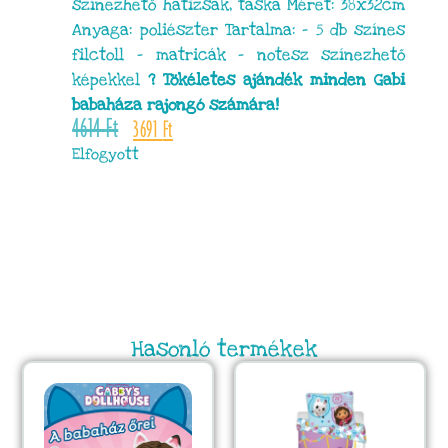
színezhető hátizsák, táska Méret: 38x32cm
Anyaga: poliészter Tartalma: – 5 db színes
filctoll – matricák – notesz színezhető
képekkel
? Tökéletes ajándék minden Gabi
babaháza rajongó számára!
4614
Ft
3691
Ft
Elfogyott
Hasonló termékek