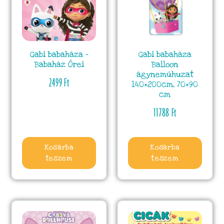
Gabi babaháza –
Gabi babaháza
Babaház Őrei
Balloon
ágyneműhuzat
2499
Ft
140×200cm, 70×90
cm
11788
Ft
Kosárba
Kosárba
teszem
teszem