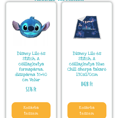
Disney Lilo és
Disney Lilo és
Stitch, A
Stitch, A
csillagkutya
csillagkutya Blue
formapárna,
Chill sherpa takaró
díszpárna 35×40
130x170cm
cm Velúr
8428
Ft
5276
Ft
Kosárba
Kosárba
teszem
teszem