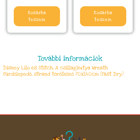
Kosárba
Kosárba
teszem
teszem
További információk
Disney Lilo és Stitch, A csillagkutya Wreath
fürdőlepedő, strand törölköző 70x140cm (Fast Dry)