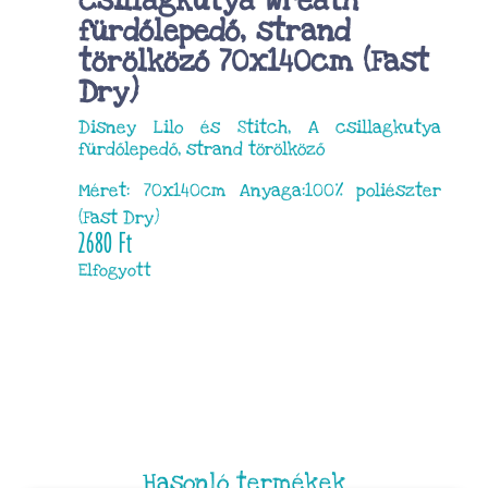
csillagkutya Wreath
fürdőlepedő, strand
törölköző 70x140cm (Fast
Dry)
Disney Lilo és Stitch, A csillagkutya
fürdőlepedő, strand törölköző
Méret: 70x140cm Anyaga:100% poliészter
(Fast Dry)
2680
Ft
Elfogyott
Hasonló termékek