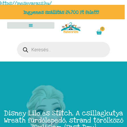
https://mesevarazs.hu/
Ingyenes szállítás 24.700 Ft felett!
0
Disney Lilo és Stitch, A csillagkutya
Wreath fürdőlepedő, strand törölköző