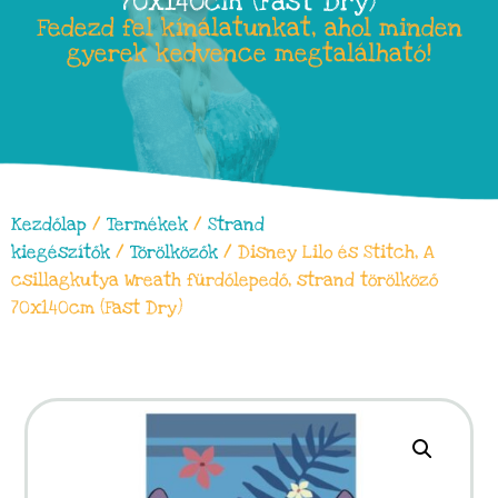
70x140cm (Fast Dry)
Fedezd fel kínálatunkat, ahol minden
gyerek kedvence megtalálható!
Kezdőlap
/
Termékek
/
Strand
kiegészítők
/
Törölközők
/ Disney Lilo és Stitch, A
csillagkutya Wreath fürdőlepedő, strand törölköző
70x140cm (Fast Dry)