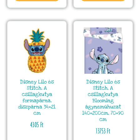
Disney Lilo és
Disney Lilo és
Stitch, A
Stitch, A
csillagkutya
csillagkutya
formapárna,
Blooming
díszpárna 34×21
ágyneműhuzat
cm
140×200cm, 70×90
cm
4305
Ft
13753
Ft