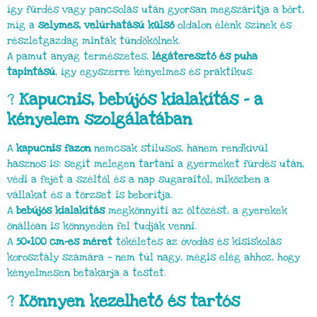
így fürdés vagy pancsolás után gyorsan megszárítja a bőrt,
míg a
selymes, velúrhatású külső
oldalon élénk színek és
részletgazdag minták tündökölnek.
A pamut anyag természetes,
légáteresztő és puha
tapintású
, így egyszerre kényelmes és praktikus.
?
Kapucnis, bebújós kialakítás – a
kényelem szolgálatában
A
kapucnis fazon
nemcsak stílusos, hanem rendkívül
hasznos is: segít melegen tartani a gyermeket fürdés után,
védi a fejét a széltől és a nap sugaraitól, miközben a
vállakat és a törzset is beborítja.
A
bebújós kialakítás
megkönnyíti az öltözést, a gyerekek
önállóan is könnyedén fel tudják venni.
A
50×100 cm-es méret
tökéletes az óvodás és kisiskolás
korosztály számára — nem túl nagy, mégis elég ahhoz, hogy
kényelmesen betakarja a testet.
?
Könnyen kezelhető és tartós