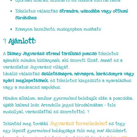
Gyorsan szárad, színtartó és hosszú élettartamú
Tökéletes választás
strandra, uszodába vagy otthoni
fürdéshez
Könnyen kezelhető, mosógépben mosható
?
Ajánlott:
A
Disney Jégvarázs strand törölköző poncsó
tökéletes
ajándék minden kislánynak, aki szereti Elzát, Annát és a
varázslatos Jégvarázs világát.
Ideális választás
születésnapra, névnapra, karácsonyra vagy
nyári meglepetésnek
, és tökéletes kiegészítő a nyaraláshoz
vagy a medencés napokhoz.
Minden alkalom, amikor gyermeked belebújik ebbe a poncsóba,
újabb kaland lesz Arendelle jeges birodalmában – tele
mosollyal, varázslattal és szeretettel. ?
Jégvarázs
termékeinket
Tekintsd meg további
és tégy
egy lépést gyermeked boldogsága felé még ma! Akciókért,