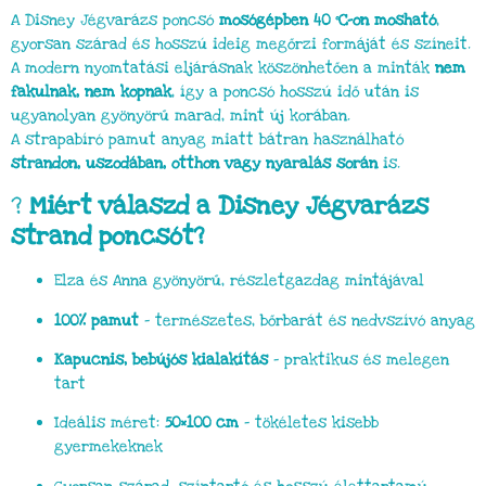
A Disney Jégvarázs poncsó
mosógépben 40 °C-on mosható
,
gyorsan szárad és hosszú ideig megőrzi formáját és színeit.
A modern nyomtatási eljárásnak köszönhetően a minták
nem
fakulnak, nem kopnak
, így a poncsó hosszú idő után is
ugyanolyan gyönyörű marad, mint új korában.
A strapabíró pamut anyag miatt bátran használható
strandon, uszodában, otthon vagy nyaralás során
is.
?
Miért válaszd a Disney Jégvarázs
strand poncsót?
Elza és Anna gyönyörű, részletgazdag mintájával
100% pamut
– természetes, bőrbarát és nedvszívó anyag
Kapucnis, bebújós kialakítás
– praktikus és melegen
tart
Ideális méret:
50×100 cm
– tökéletes kisebb
gyermekeknek