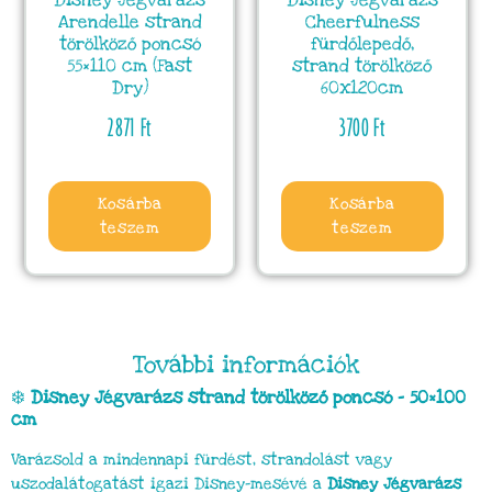
Arendelle strand
Cheerfulness
törölköző poncsó
fürdőlepedő,
55×110 cm (Fast
strand törölköző
Dry)
60x120cm
2871
Ft
3700
Ft
Kosárba
Kosárba
teszem
teszem
További információk
❄️
Disney Jégvarázs strand törölköző poncsó – 50×100
cm
Varázsold a mindennapi fürdést, strandolást vagy
uszodalátogatást igazi Disney-mesévé a
Disney Jégvarázs