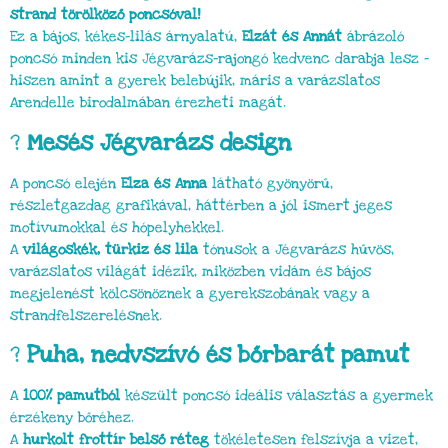
strand törölköző poncsóval!
Ez a bájos, kékes-lilás árnyalatú,
Elzát és Annát
ábrázoló
poncsó minden kis Jégvarázs-rajongó kedvenc darabja lesz –
hiszen amint a gyerek belebújik, máris a varázslatos
Arendelle birodalmában érezheti magát.
?️
Mesés Jégvarázs design
A poncsó elején
Elza és Anna
látható gyönyörű,
részletgazdag grafikával, háttérben a jól ismert jeges
motívumokkal és hópelyhekkel.
A
világoskék, türkiz és lila
tónusok a Jégvarázs hűvös,
varázslatos világát idézik, miközben vidám és bájos
megjelenést kölcsönöznek a gyerekszobának vagy a
strandfelszerelésnek.
?
Puha, nedvszívó és bőrbarát pamut
A
100% pamutból
készült poncsó ideális választás a gyermek
érzékeny bőréhez.
A
hurkolt frottír belső réteg
tökéletesen felszívja a vizet,