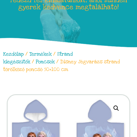
Fedezd fel kínálatunkat, ahol minden
gyerek kedvence megtalálható!
Kezdőlap
/
Termékek
/
Strand
kiegészítők
/
Poncsók
/ Disney Jégvarázs strand
törölköző poncsó 50×100 cm