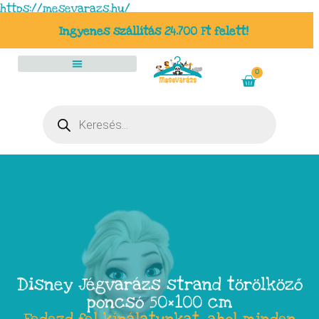
https://mesevarazs.hu/
Ingyenes szállítás 24.700 Ft felett!
0
Disney Jégvarázs strand törölköző
poncsó 50×100 cm