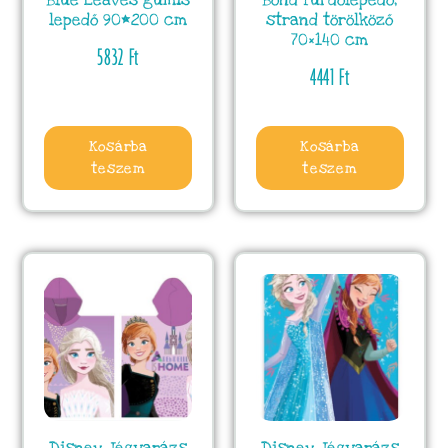
Blue Leaves gumis
Bond fürdőlepedő,
lepedő 90*200 cm
strand törölköző
70×140 cm
5832
Ft
4441
Ft
Kosárba
Kosárba
teszem
teszem
Disney Jégvarázs
Disney Jégvarázs