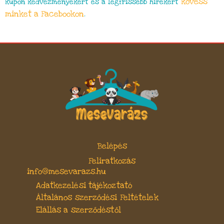
kövess
kupon kedvezményekért és a legfrissebb hírekért
minket a Facebookon
.
Belépés
Feliratkozás
info@mesevarazs.hu
Adatkezelési tájékoztató
Általános szerződési Feltételek
Elállás a szerződéstől