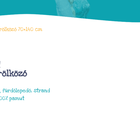
rölköző 70×140 cm
d
rölköző
 fürdőlepedő, strand
100% pamut