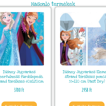
Hasonló termékek
Disney Jégvarázs
Disney Jégvarázs Elem
eerfulness fürdőlepedő,
strand törölköző ponc
rand törölköző 60x120cm
55×110 cm (Fast Dry)
3700
Ft
2958
Ft