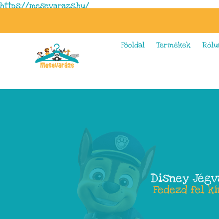
https://mesevarazs.hu/
Főoldal
Termékek
Rólu
Disney Jégv
Fedezd fel k