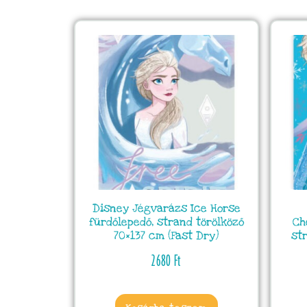
Disney Jégvarázs Ice Horse
fürdőlepedő, strand törölköző
Ch
70×137 cm (Fast Dry)
st
2680
Ft