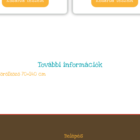
Kosárba teszem
Kosárba teszem
További információk
törölköző 70×140 cm
Belépés