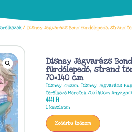
Törölközők
/ Disney Jégvarázs Bond fürdőlepedő, strand tö
Disney Jégvarázs Bon
fürdőlepedő, strand tö
70×140 cm
Disney Frozen, Disney Jégvarázs Hug
törölköző Méretek 70x140cm Anyaga:
4441
Ft
1 készleten
Kosárba teszem