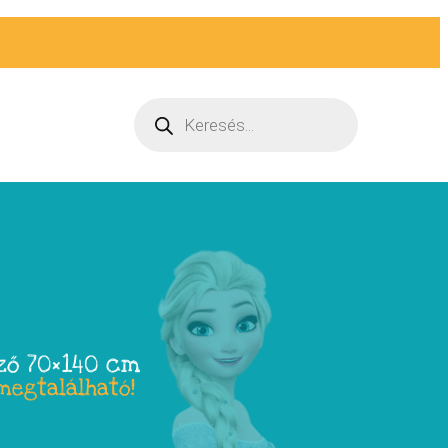
ző 70×140 cm
megtalálható!