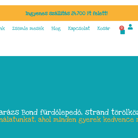
Ingyenes szállítás 24.700 Ft felett!
nk
Zsömle mesék
Blog
Kapcsolat
Kosár
0
arázs Bond fürdőlepedő, strand törölkö
ínálatunkat, ahol minden gyerek kedvence 