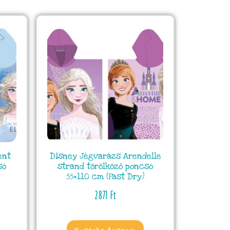
ent
Disney Jégvarázs Arendelle
só
strand törölköző poncsó
55×110 cm (Fast Dry)
2871
Ft