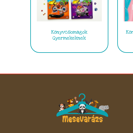
Könyvcsomagok
Kö
Gyermekeknek