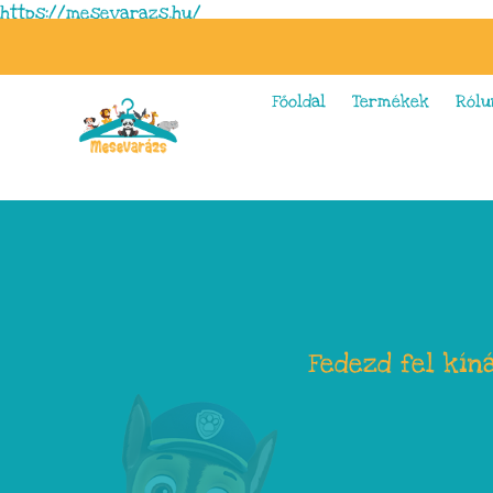
https://mesevarazs.hu/
Főoldal
Termékek
Rólu
Fedezd fel kín