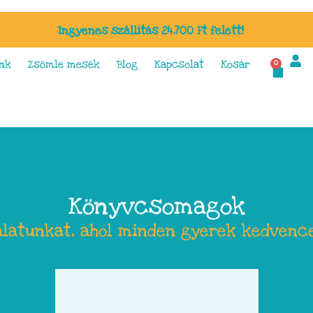
Ingyenes szállítás 24.700 Ft felett!
nk
Zsömle mesék
Blog
Kapcsolat
Kosár
0
Könyvcsomagok
álatunkat, ahol minden gyerek kedvenc