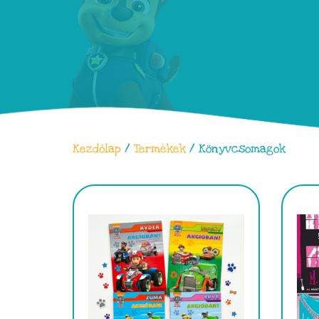
Kezdőlap
/
Termékek
/ Könyvcsomagok