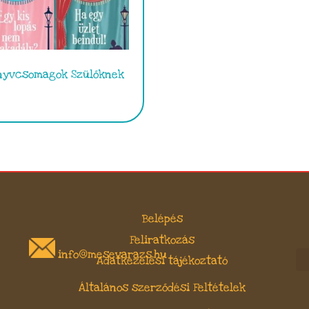
nyvcsomagok Szülőknek
Belépés
Feliratkozás
info@mesevarazs.hu
Adatkezelési tájékoztató
Általános szerződési Feltételek