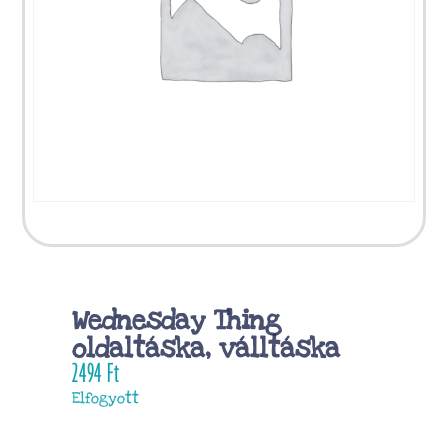
Wednesday Thing
oldaltáska, válltáska
2494
Ft
Elfogyott