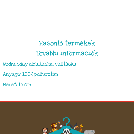
Hasonló termékek
További információk
Wednesday oldaltáska, válltáska
Anyaga: 100% poliuretán
Méret: 15 cm