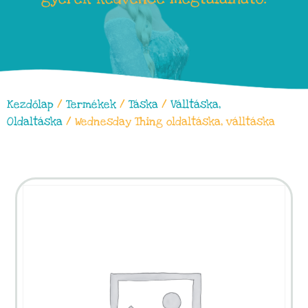
Kezdőlap
/
Termékek
/
Táska
/
Válltáska,
Oldaltáska
/ Wednesday Thing oldaltáska, válltáska