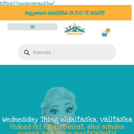
https://mesevarazs.hu/
Ingyenes szállítás 24.700 Ft felett!
0
Wednesday Thing oldaltáska, válltáska
Fedezd fel kínálatunkat, ahol minden
gyerek kedvence megtalálható!