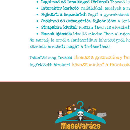
Izgalmas és tanulságos történet:
Thomas leg
Interaktív karkötő:
Medálokkal, amelyek a me
Fejleszti a képzeletet:
Segít a gyerekeknek 
Szókincs és szövegértés fejlesztése:
A tört
Strapabíró kivitel:
Hosszú távon is élvezhet
Remek ajándék:
Ideális minden Thomas rajon
Ne maradj le erről a fantasztikus lehetőségről, 
közelebb érezheti magát a történethez!
Thomas a gőzmozdony
te
Tekintsd meg további
kövess minket a Facebook
legfrissebb hírekért