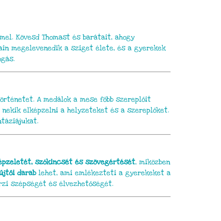
mmel. Kövesd Thomast és barátait, ahogy
jain megelevenedik a sziget élete, és a gyerekek
ogás.
örténetet. A medálok a mese főbb szereplőit
 nekik elképzelni a helyzeteket és a szereplőket.
táziájukat.
épzeletét, szókincsét és szövegértését
, miközben
jtői darab
lehet, ami emlékezteti a gyerekeket a
rzi szépségét és élvezhetőségét.