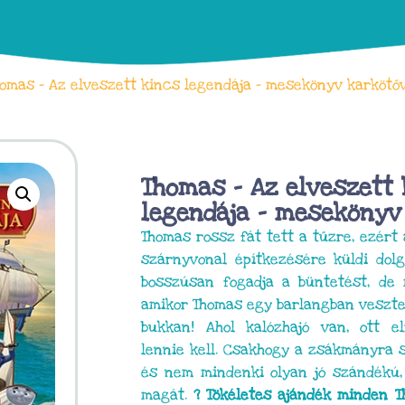
omas – Az elveszett kincs legendája – mesekönyv karkötő
Thomas – Az elveszett
legendája – mesekönyv
Thomas rossz fát tett a tűzre, ezért 
szárnyvonal építkezésére küldi dol
bosszúsan fogadja a büntetést, de 
amikor Thomas egy barlangban veszteg
bukkan! Ahol kalózhajó van, ott el
lennie kell. Csakhogy a zsákmányra s
és nem mindenki olyan jó szándékú,
magát.
? Tökéletes ajándék minden 