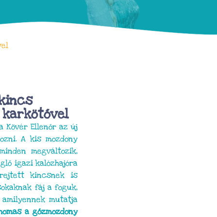
vel
 kincs
 karkötővel
a Kövér Ellenőr az új
gozni. A kis mozdony
minden megváltozik,
lő igazi kalózhajóra
rejtett kincsnek is
okaknak fáj a foguk,
 amilyennek mutatja
Thomas a gőzmozdony