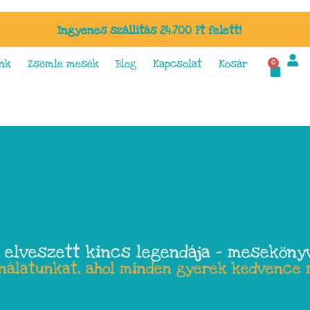
Ingyenes szállítás 24.700 Ft felett!
nk
Zsömle mesék
Blog
Kapcsolat
Kosár
0
 elveszett kincs legendája – meseköny
ínálatunkat, ahol minden gyerek kedvence 