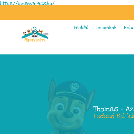
https://mesevarazs.hu/
Főoldal
Termékek
Rólu
Thomas – Az
Fedezd fel k