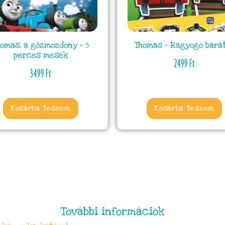
homas, a gőzmozdony – 5
Thomas – Ragyogó bará
perces mesék
2499
Ft
3499
Ft
Kosárba teszem
Kosárba teszem
További információk