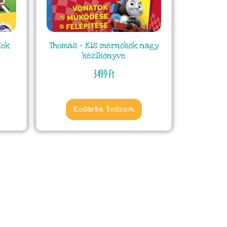
tok
Thomas – Kis mérnökök nagy
kézikönyve
3499
Ft
Kosárba teszem