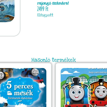
rajongó számára!
2499
Ft
Elfogyott
Hasonló termékek