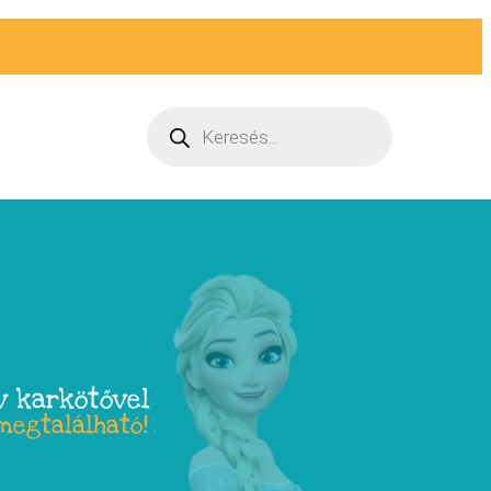
v karkötővel
megtalálható!