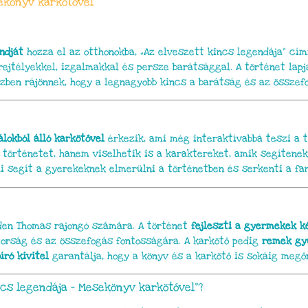
ekönyv karkötővel
ndját
hozza el az otthonokba, „Az elveszett kincs legendája” cí
rejtélyekkel, izgalmakkal és persze barátsággal. A történet lap
zben rájönnek, hogy a legnagyobb kincs a barátság és az összef
lokból álló karkötővel
érkezik, ami még interaktívabbá teszi a t
 történetet, hanem viselhetik is a karaktereket, amik segítenek
 segít a gyerekeknek elmerülni a történetben és serkenti a fan
den Thomas rajongó számára. A történet
fejleszti a gyermekek k
torság és az összefogás fontosságára. A karkötő pedig
remek gyű
író kivitel
garantálja, hogy a könyv és a karkötő is sokáig megő
ncs legendája – Mesekönyv karkötővel”?