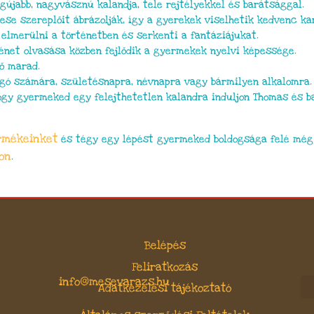
újabb, nagyvásznú kalandja, tele rejtélyekkel és barátsággal.
se szereplőit ábrázolják, így a gyerekek viselhetik kedvenc ka
elmerülni a történetben és serkenti a fantáziájukat.
énet olvasása közben fejlődik a gyermekek nyelvi képessége.
ő marad.
gó számára, születésnapra, névnapra vagy bármilyen alkalomra.
hogy gyermeked egy felejthetetlen kalandra induljon Thomas és b
rmékeinket
és tégy egy lépést gyermeked boldogsága felé még
on
.
Belépés
Feliratkozás
info@mesevarazs.hu
Adatkezelési tájékoztató