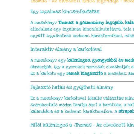
Thomas – Az elveszett kincs legendája – mes
Egy izgalmas kincsfelkutatás
A mesekönyv
Thomas, a gőzmozdony legújabb, kala
elindulnak egy izgalmas kincsfelkutatásra, tele 
együtt izgulhatnak kedvenc karaktereikkel, mikö
Interaktív élmény a karkötővel
A mesekönyv egy
különleges, gyöngyökből és medá
ábrázolják, így a gyerekek nemcsak olvashatják a
Ez a karkötő egy
remek kiegészítő
a meséhez, ami
Fejlesztő hatás és gyűjthető élmény
Ez a mesekönyv karkötővel ideális választás min
szórakoztató módon tanítja őket a barátság, a bá
kalandokra és a kedvenc karaktereikre. A
strapab
Mitől különleges a „Thomas – Az elveszett ki