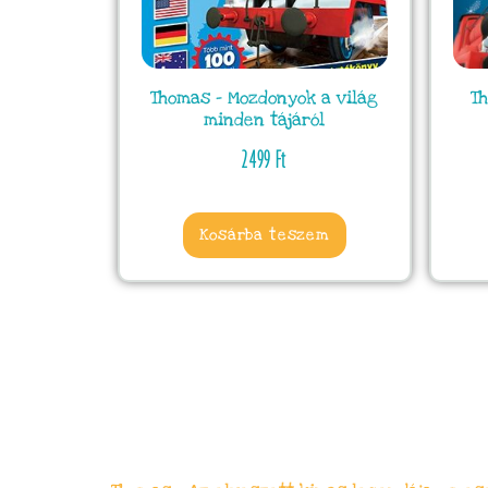
Thomas – Mozdonyok a világ
T
minden tájáról
2499
Ft
Kosárba teszem