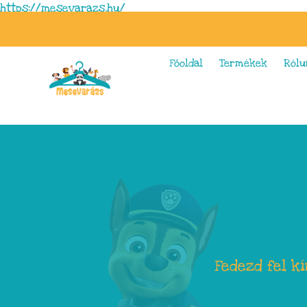
https://mesevarazs.hu/
Főoldal
Termékek
Rólu
Fedezd fel k