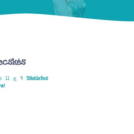
vecskés
rtó 11 g
? Tökéletes
a!