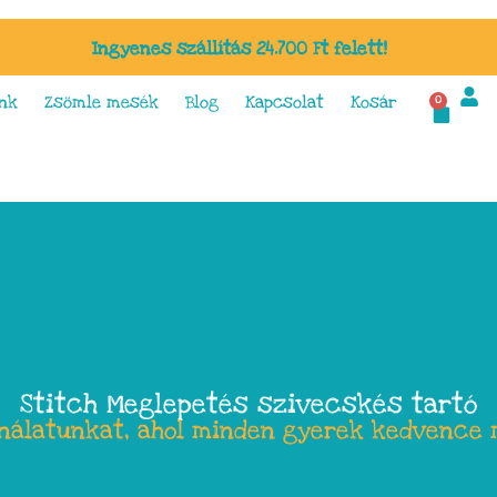
Ingyenes szállítás 24.700 Ft felett!
nk
Zsömle mesék
Blog
Kapcsolat
Kosár
0
Stitch Meglepetés szivecskés tartó
ínálatunkat, ahol minden gyerek kedvence 