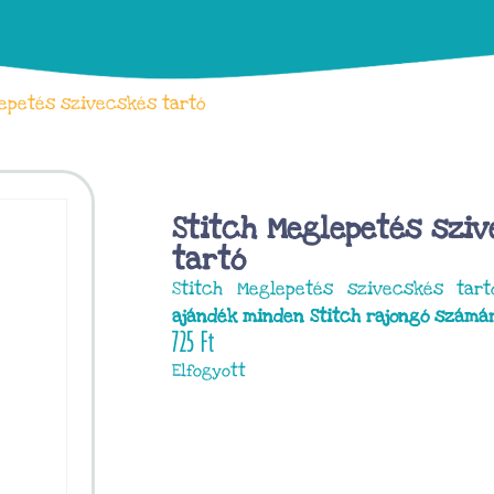
epetés szivecskés tartó
Stitch Meglepetés szi
tartó
Stitch Meglepetés szivecskés ta
ajándék minden Stitch rajongó számár
725
Ft
Elfogyott