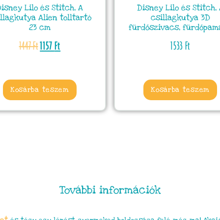
isney Lilo és Stitch, A
Disney Lilo és Stitch,
llagkutya Alien tolltartó
csillagkutya 3D
23 cm
fürdőszivacs, fürdőpam
1447
Ft
1157
Ft
1533
Ft
Kosárba teszem
Kosárba teszem
További információk
et