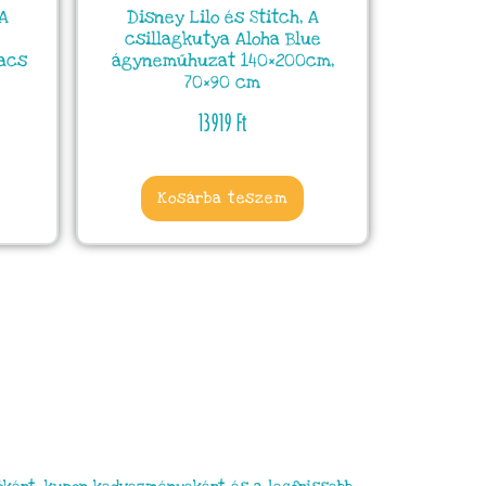
 A
Disney Lilo és Stitch, A
csillagkutya Aloha Blue
acs
ágyneműhuzat 140×200cm,
70×90 cm
13919
Ft
Kosárba teszem