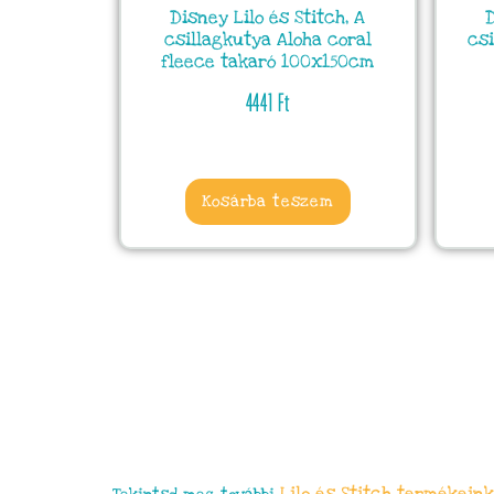
Disney Lilo és Stitch, A
D
csillagkutya Aloha coral
csi
fleece takaró 100x150cm
4441
Ft
Kosárba teszem
Lilo és Stitch
termékeink