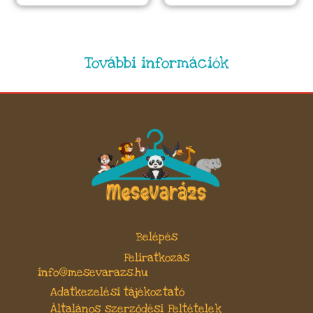
További információk
Belépés
Feliratkozás
info@mesevarazs.hu
Adatkezelési tájékoztató
Általános szerződési Feltételek