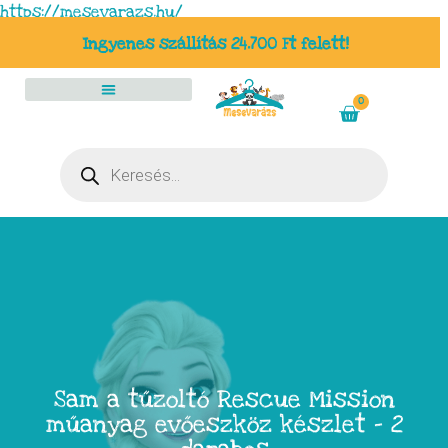
https://mesevarazs.hu/
Ingyenes szállítás 24.700 Ft felett!
0
Sam a tűzoltó Rescue Mission
műanyag evőeszköz készlet – 2