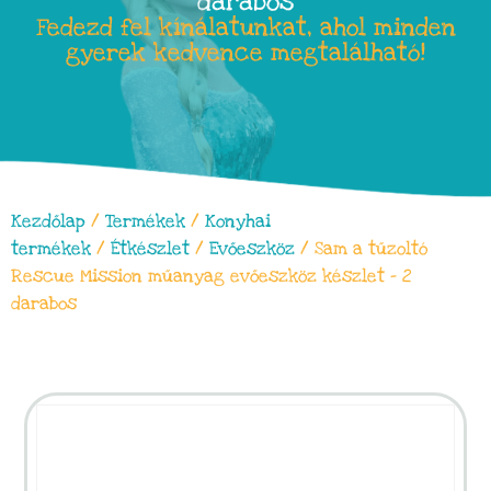
darabos
Fedezd fel kínálatunkat, ahol minden
gyerek kedvence megtalálható!
Kezdőlap
/
Termékek
/
Konyhai
termékek
/
Étkészlet
/
Evőeszköz
/ Sam a tűzoltó
Rescue Mission műanyag evőeszköz készlet – 2
darabos