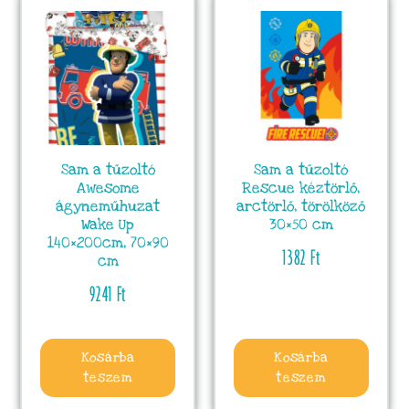
Sam a tűzoltó
Sam a tűzoltó
Awesome
Rescue kéztörlő,
ágyneműhuzat
arctörlő, törölköző
Wake Up
30×50 cm
140×200cm, 70×90
1382
Ft
cm
9241
Ft
Kosárba
Kosárba
teszem
teszem