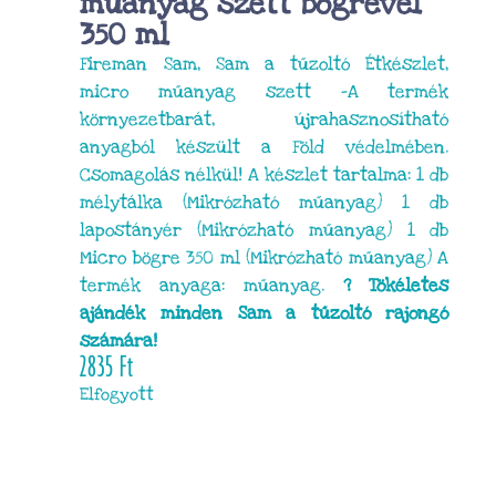
műanyag szett bögrével
350 ml
Fireman Sam, Sam a tűzoltó Étkészlet,
micro műanyag szett -A termék
környezetbarát, újrahasznosítható
anyagból készült a Föld védelmében.
Csomagolás nélkül! A készlet tartalma: 1 db
mélytálka (Mikrózható műanyag) 1 db
lapostányér (Mikrózható műanyag) 1 db
Micro bögre 350 ml (Mikrózható műanyag) A
termék anyaga: műanyag.
? Tökéletes
ajándék minden Sam a tűzoltó rajongó
számára!
2835
Ft
Elfogyott