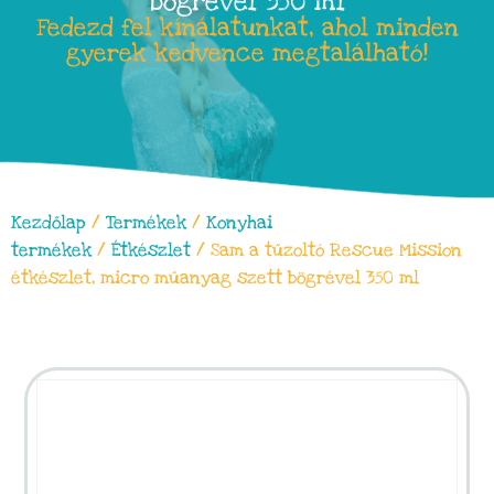
bögrével 350 ml
Fedezd fel kínálatunkat, ahol minden
gyerek kedvence megtalálható!
Kezdőlap
/
Termékek
/
Konyhai
termékek
/
Étkészlet
/ Sam a tűzoltó Rescue Mission
étkészlet, micro műanyag szett bögrével 350 ml