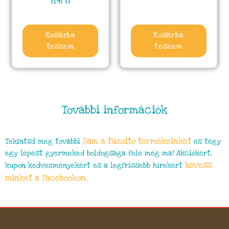
9241
Ft
Kosárba
Kosárba
teszem
teszem
További információk
Sam a tűzoltó
termékeinket
Tekintsd meg további
és tégy
egy lépést gyermeked boldogsága felé még ma! Akciókért,
kövess
kupon kedvezményekért és a legfrissebb hírekért
minket a Facebookon
.