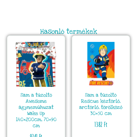
Hasonló termékek
Sam a tűzoltó
Sam a tűzoltó
Awesome
Rescue kéztörlő,
ágyneműhuzat
arctörlő, törölköző
Wake Up
30×50 cm
140×200cm, 70×90
1382
Ft
cm