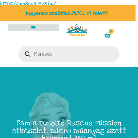
https://mesevarazs.hu/
Ingyenes szállítás 24.700 Ft felett!
0
Sam a tűzoltó Rescue Mission
étkészlet, micro műanyag szett