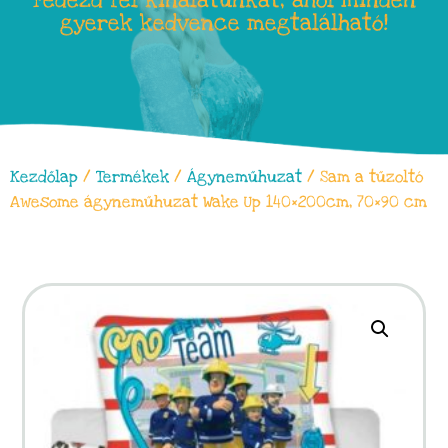
Fedezd fel kínálatunkat, ahol minden
gyerek kedvence megtalálható!
Kezdőlap
/
Termékek
/
Ágyneműhuzat
/ Sam a tűzoltó
Awesome ágyneműhuzat Wake Up 140×200cm, 70×90 cm