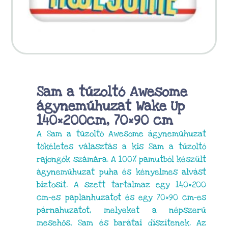
Sam a tűzoltó Awesome
ágyneműhuzat Wake Up
140×200cm, 70×90 cm
A Sam a tűzoltó Awesome ágyneműhuzat
tökéletes választás a kis Sam a tűzoltó
rajongók számára. A 100% pamutból készült
ágyneműhuzat puha és kényelmes alvást
biztosít. A szett tartalmaz egy 140×200
cm-es paplanhuzatot és egy 70×90 cm-es
párnahuzatot, melyeket a népszerű
mesehős, Sam és barátai díszítenek. Az