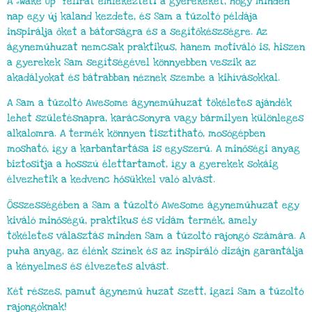
A „Wake Up” felirat emlékezteti a gyerekeket, hogy minden
nap egy új kaland kezdete, és Sam a tűzoltó példája
inspirálja őket a bátorságra és a segítőkészségre. Az
ágyneműhuzat nemcsak praktikus, hanem motiváló is, hiszen
a gyerekek Sam segítségével könnyebben veszik az
akadályokat és bátrabban néznek szembe a kihívásokkal.
A Sam a tűzoltó Awesome ágyneműhuzat tökéletes ajándék
lehet születésnapra, karácsonyra vagy bármilyen különleges
alkalomra. A termék könnyen tisztítható, mosógépben
mosható, így a karbantartása is egyszerű. A minőségi anyag
biztosítja a hosszú élettartamot, így a gyerekek sokáig
élvezhetik a kedvenc hősükkel való alvást.
Összességében a Sam a tűzoltó Awesome ágyneműhuzat egy
kiváló minőségű, praktikus és vidám termék, amely
tökéletes választás minden Sam a tűzoltó rajongó számára. A
puha anyag, az élénk színek és az inspiráló dizájn garantálja
a kényelmes és élvezetes alvást.
Két részes, pamut ágynemű huzat szett, igazi Sam a tűzoltó
rajongóknak!