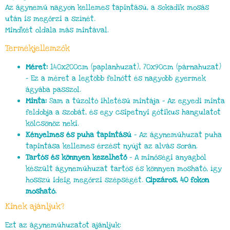
Az ágynemű nagyon kellemes tapintású, a sokadik mosás
után is megőrzi a színét.
Mindkét oldala más mintával.
Termékjellemzők
Méret:
140x200cm (paplanhuzat), 70x90cm (párnahuzat)
– Ez a méret a legtöbb felnőtt és nagyobb gyermek
ágyába passzol.
Minta:
Sam a tűzoltó ihletésű mintája – Az egyedi minta
feldobja a szobát, és egy csipetnyi gótikus hangulatot
kölcsönöz neki.
Kényelmes és puha tapintású
– Az ágyneműhuzat puha
tapintása kellemes érzést nyújt az alvás során.
Tartós és könnyen kezelhető
– A minőségi anyagból
készült ágyneműhuzat tartós és könnyen mosható, így
hosszú ideig megőrzi szépségét.
Cipzáros, 40 fokon
mosható.
Kinek ajánljuk?
Ezt az ágyneműhuzatot ajánljuk: