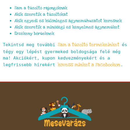
Sam a tűzoltó rajongóknak
Akik szeretik a tűzoltókat
Akik egyedi és különleges ágyneműhuzatot keresnek
Akik szeretik a minőségi és kényelmes ágyneműket
Érzékeny bőrűeknek
Sam a tűzoltó termékeinket
Tekintsd meg további 
 és 
tégy egy lépést gyermeked boldogsága felé még 
ma! Akciókért, kupon kedvezményekért és a 
kövess minket a Facebookon
legfrissebb hírekért 
.