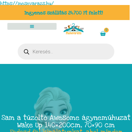
https://mesevarazs.hu/
Ingyenes szállítás 24.700 Ft felett!
0
Sam a tűzoltó Awesome ágyneműhuzat
Wake Up 140×200cm, 70×90 cm