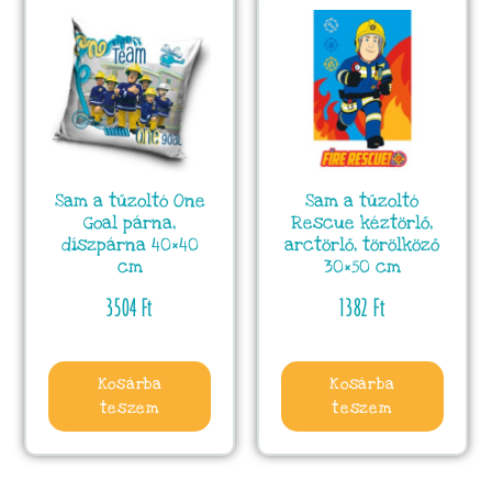
Sam a tűzoltó One
Sam a tűzoltó
Goal párna,
Rescue kéztörlő,
díszpárna 40×40
arctörlő, törölköző
cm
30×50 cm
3504
Ft
1382
Ft
Kosárba
Kosárba
teszem
teszem