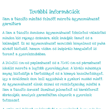
További információk
Sam a tűzoltó mintás felnőtt méretű ágyneműhuzat
garnitúra
A Sam a tűzoltó Awesome ágyneműhuzat tökéletes választás
minden kis rajongó számára, akik imádják Samet és a
kalandjait. Ez az ágyneműhuzat nemcsak kényelmes és puha
alvást biztosít, hanem vidám és inspiráló hangulatot is
teremt a gyerekszobában.
A 140×200 cm-es paplanhuzat és a 70×90 cm-es párnahuzat
ideális méretű a legtöbb gyerekágyhoz. A kiváló minőségű
anyag biztosítja a tartósságot és a könnyű kezelhetőséget,
így a szülőknek sem kell aggódniuk a gyakori mosás miatt.
Az ágyneműhuzat élénk színei és részletgazdag mintái a
Sam a tűzoltó sorozat ikonikus jeleneteit és karaktereit
ábrázolják, amelyek garantáltan elnyerik a gyerekek
tetszését.