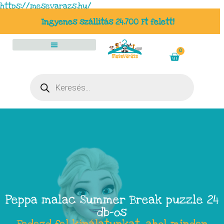
https://mesevarazs.hu/
Ingyenes szállítás 24.700 Ft felett!
0
Peppa malac Summer Break puzzle 24
db-os