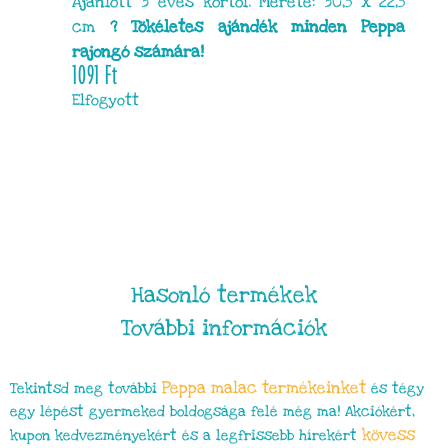
Ajánlott 3 éves kortól. Mérete: 30,5 x 22,5
cm
? Tökéletes ajándék minden Peppa
rajongó számára!
1091
Ft
Elfogyott
Hasonló termékek
További információk
Peppa malac termékeinket
Tekintsd meg további
és tégy
egy lépést gyermeked boldogsága felé még ma! Akciókért,
kövess
kupon kedvezményekért és a legfrissebb hírekért