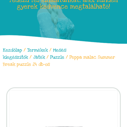
Fedezd fel kínálatunkat, ahol minden
gyerek kedvence megtalálható!
Kezdőlap
/
Termékek
/
Mesés
kiegészítők
/
Játék
/
Puzzle
/ Peppa malac Summer
Break puzzle 24 db-os