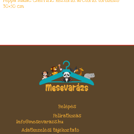
Peppa malac Cherrific kéztörlő, arctörlő, törölköző
30×50 cm
Belépés
Feliratkozás
info@mesevarazs.hu
Adatkezelési tájékoztató