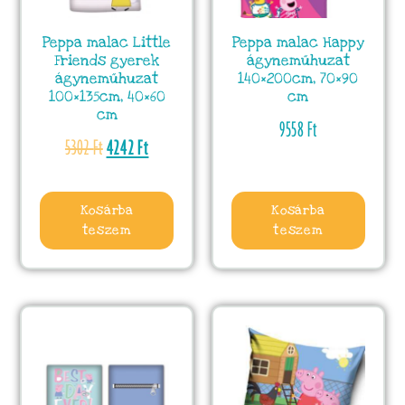
Peppa malac Little
Peppa malac Happy
Friends gyerek
ágyneműhuzat
ágyneműhuzat
140×200cm, 70×90
100×135cm, 40×60
cm
cm
9558
Ft
5302
Ft
4242
Ft
Kosárba
Kosárba
teszem
teszem