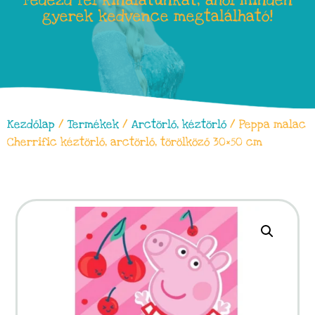
Fedezd fel kínálatunkat, ahol minden
gyerek kedvence megtalálható!
Kezdőlap
/
Termékek
/
Arctörlő, kéztörlő
/ Peppa malac
Cherrific kéztörlő, arctörlő, törölköző 30×50 cm