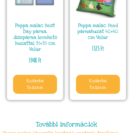
Peppa malac Best
Peppa malac Feed
Day párna,
párnahuzat 40×40
díszpárna levehető
cm Velúr
huzattal 35×35 cm
1325
Ft
Velúr
3948
Ft
Kosárba
Kosárba
teszem
teszem
További információk