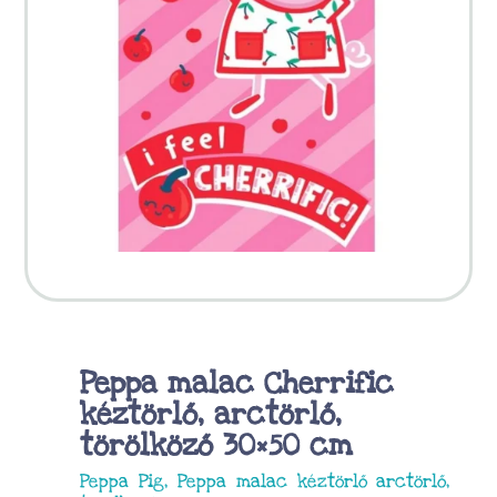
Peppa malac Cherrific
kéztörlő, arctörlő,
törölköző 30×50 cm
Peppa Pig, Peppa malac kéztörlő arctörlő,