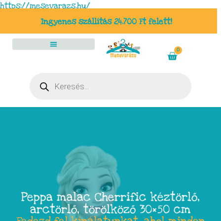
https://mesevarazs.hu/
Ingyenes szállítás 24.700 Ft felett!
0
Peppa malac Cherrific kéztörlő,
arctörlő, törölköző 30×50 cm