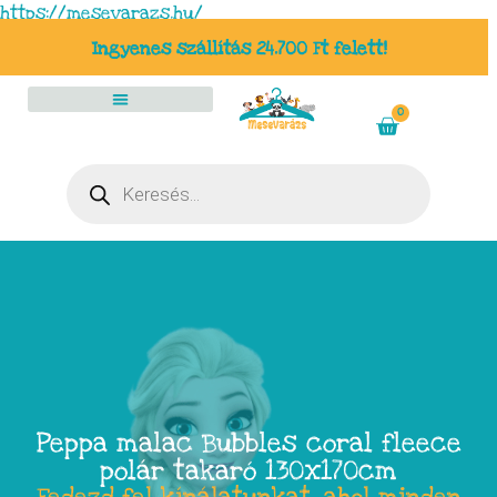
https://mesevarazs.hu/
Ingyenes szállítás 24.700 Ft felett!
0
Peppa malac Bubbles coral fleece
polár takaró 130x170cm