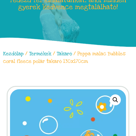
Fedezd fel kínálatunkat, ahol minden
gyerek kedvence megtalálható!
Kezdőlap
/
Termékek
/
Takaró
/ Peppa malac Bubbles
coral fleece polár takaró 130x170cm