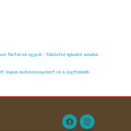
es, tartós és egyedi – tökéletes ajándék minden
rt, kupon kedvezményekért és a legfrissebb