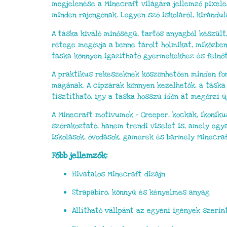
megjelenése a Minecraft világára jellemző pixele
minden rajongónak. Legyen szó iskoláról, kirándul
A táska kiváló minőségű, tartós anyagból készült
rétege megóvja a benne tárolt holmikat, miközben
táska könnyen igazítható gyermekekhez és felnő
A praktikus rekeszeknek köszönhetően minden fonto
magának. A cipzárak könnyen kezelhetők, a táska 
tisztítható, így a táska hosszú időn át megőrzi ú
A Minecraft motívumok – Creeper, kockák, ikonik
szórakoztató, hanem trendi viselet is, amely egya
iskolások, óvodások, gamerek és bármely Minecra
Főbb jellemzők:
Hivatalos Minecraft dizájn
Strapabíró, könnyű és kényelmes anyag
Állítható vállpánt az egyéni igények szerin