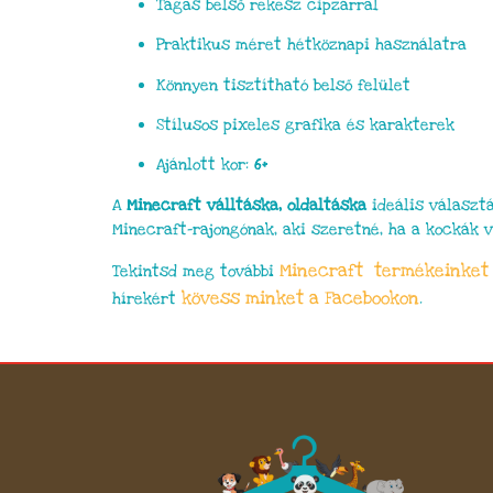
Tágas belső rekesz cipzárral
Praktikus méret hétköznapi használatra
Könnyen tisztítható belső felület
Stílusos pixeles grafika és karakterek
Ajánlott kor:
6+
A
Minecraft válltáska, oldaltáska
ideális választá
Minecraft-rajongónak, aki szeretné, ha a kockák v
Minecraft termékeinket
Tekintsd meg további
kövess minket a Facebookon
hírekért
.