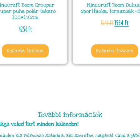
inecraft Boom Creeper
Minecraft Boom Delux
uper puha polár takaró
sporttáska, tornazsák 4
100*150cm
1943
Ft
1554
Ft
4256
Ft
Kosárba teszem
Kosárba teszem
További információk
ilága veled tart minden kalandon!
minden kis felfedező számára, aki szeretné magával vinni a ját