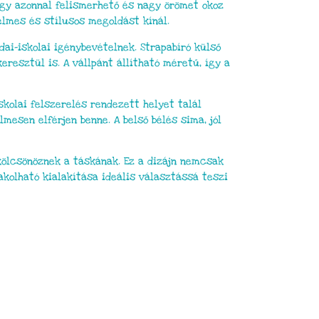
így azonnal felismerhető és nagy örömet okoz
elmes és stílusos megoldást kínál.
ai–iskolai igénybevételnek. Strapabíró külső
resztül is. A vállpánt állítható méretű, így a
skolai felszerelés rendezett helyet talál
esen elférjen benne. A belső bélés sima, jól
kölcsönöznek a táskának. Ez a dizájn nemcsak
akolható kialakítása ideális választássá teszi