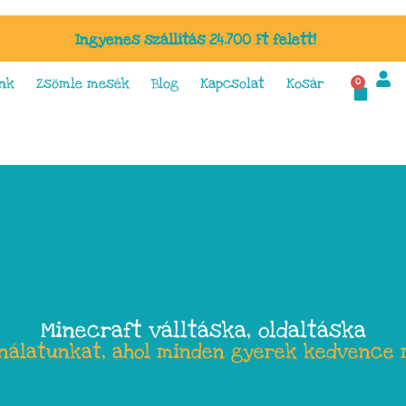
Ingyenes szállítás 24.700 Ft felett!
nk
Zsömle mesék
Blog
Kapcsolat
Kosár
0
Minecraft válltáska, oldaltáska
ínálatunkat, ahol minden gyerek kedvence 