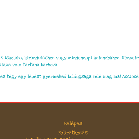
s iskolába, kiránduláshoz vagy mindennapi kalandokhoz. Kényelm
ilága vele tartana bárhová!
és tégy egy lépést gyermeked boldogsága felé még ma! Akcióké
Belépés
Feliratkozás