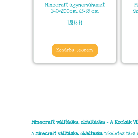
Minecraft ágyneműhuzat
M
140×200cm, 65×65 cm
sz
12878
Ft
Kosárba teszem
Minecraft válltáska, oldaltáska – A Kockák V
A
Minecraft válltáska, oldaltáska
tökéletes társ 