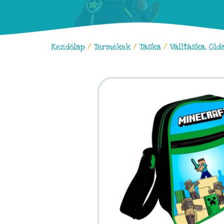
Kezdőlap
/
Termékek
/
Táska
/
Válltáska, Old