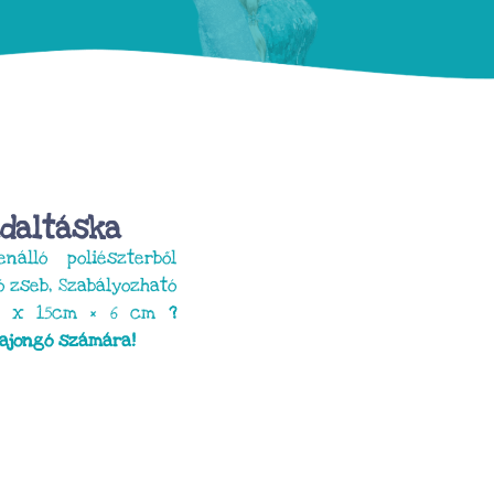
ldaltáska
álló poliészterből
ó zseb, Szabályozható
1cm x 15cm × 6 cm
?
rajongó számára!