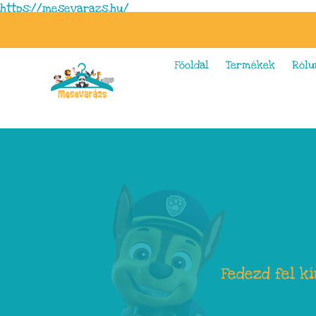
https://mesevarazs.hu/
Főoldal
Termékek
Rólu
Fedezd fel k