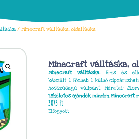
altáska
/ Minecraft válltáska, oldaltáska
Minecraft válltáska, o
Minecraft válltáska.
Erős és ellen
készült. 1 Főzseb, 1 külső cipzározhat
hosszúságú vállpánt. Méretei: 2
Tökéletes ajándék minden Minecraft 
3073
Ft
Elfogyott