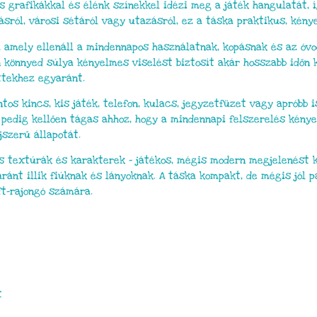
s grafikákkal és élénk színekkel idézi meg a játék hangulatát, 
ásról, városi sétáról vagy utazásról, ez a táska praktikus, kény
, amely ellenáll a mindennapos használatnak, kopásnak és az óvod
 könnyed súlya kényelmes viselést biztosít akár hosszabb időn ke
ttekhez egyaránt.
s kincs, kis játék, telefon, kulacs, jegyzetfüzet vagy apróbb i
pedig kellően tágas ahhoz, hogy a mindennapi felszerelés kényelm
jszerű állapotát.
us textúrák és karakterek – játékos, mégis modern megjelenést 
ránt illik fiúknak és lányoknak. A táska kompakt, de mégis jól p
ft-rajongó számára.
t