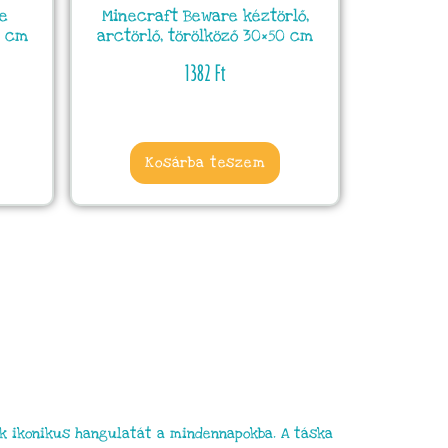
e
Minecraft Beware kéztörlő,
5 cm
arctörlő, törölköző 30×50 cm
1382
Ft
Kosárba teszem
ék ikonikus hangulatát a mindennapokba. A táska