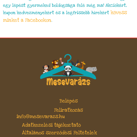
egy lépést gyermeked boldogsága felé még ma! Akciókért,
kövess
kupon kedvezményekért és a legfrissebb hírekért
minket a Facebookon
.
Belépés
Feliratkozás
info@mesevarazs.hu
Adatkezelési tájékoztató
Általános szerződési Feltételek