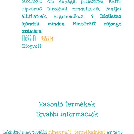
30x15x40 cm Anyaga: poliészter Kettő
cipzáras tárolóval rendelkezik. Pántjai
állíthatóak, ergonomikus.
? Tökéletes
ajándék minden Minecraft rajongó
számára!
11692
Ft
9353
Ft
Elfogyott
Hasonló termékek
További információk
Minecraft termékeinket
Tekintsd meg további
és tégy