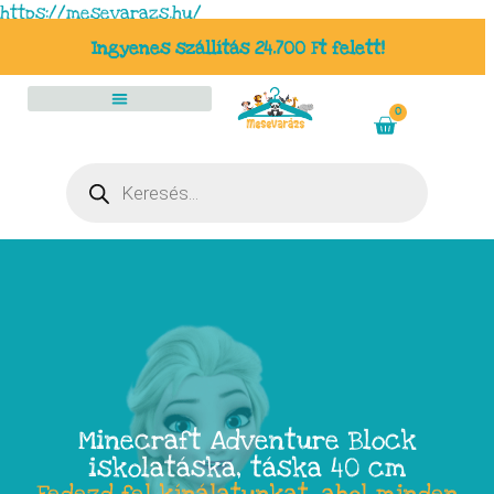
https://mesevarazs.hu/
Ingyenes szállítás 24.700 Ft felett!
0
Minecraft Adventure Block
iskolatáska, táska 40 cm