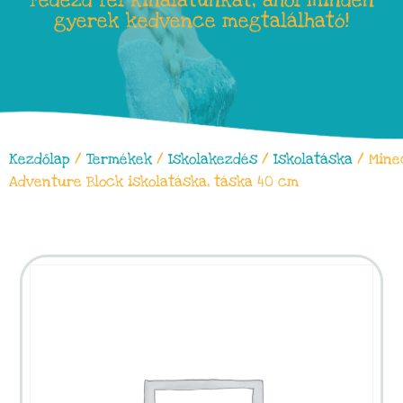
Fedezd fel kínálatunkat, ahol minden
gyerek kedvence megtalálható!
Kezdőlap
/
Termékek
/
Iskolakezdés
/
Iskolatáska
/ Mine
Adventure Block iskolatáska, táska 40 cm