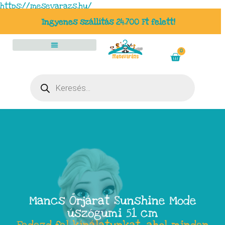
https://mesevarazs.hu/
Ingyenes szállítás 24.700 Ft felett!
0
Mancs Őrjárat Sunshine Mode
úszógumi 51 cm