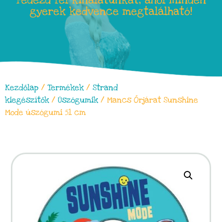
Fedezd fel kínálatunkat, ahol minden
gyerek kedvence megtalálható!
Kezdőlap
/
Termékek
/
Strand
kiegészítők
/
Úszógumik
/ Mancs Őrjárat Sunshine
Mode úszógumi 51 cm