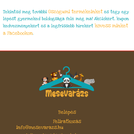
Úszógumi termékeinket
Tekintsd meg további
és tégy egy
lépést gyermeked boldogsága felé még ma! Akciókért, kupon
kövess minket
kedvezményekért és a legfrissebb hírekért
a Facebookon
.
Belépés
Feliratkozás
info@mesevarazs.hu