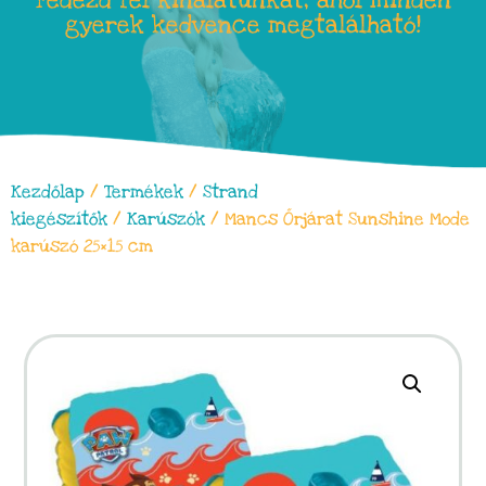
Fedezd fel kínálatunkat, ahol minden
gyerek kedvence megtalálható!
Kezdőlap
/
Termékek
/
Strand
kiegészítők
/
Karúszók
/ Mancs Őrjárat Sunshine Mode
karúszó 25×15 cm