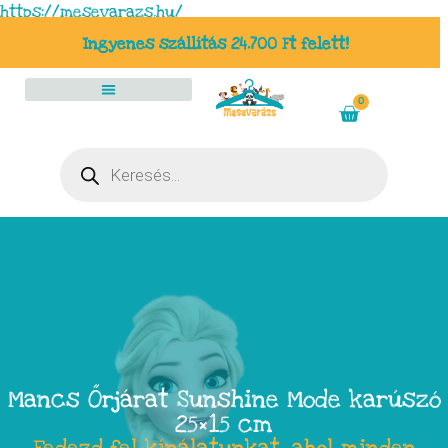
https://mesevarazs.hu/
Ingyenes szállítás 24.700 Ft felett!
0
Mancs Őrjárat Sunshine Mode karúszó
25×15 cm