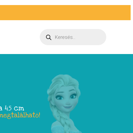
a 45 cm
megtalálható!