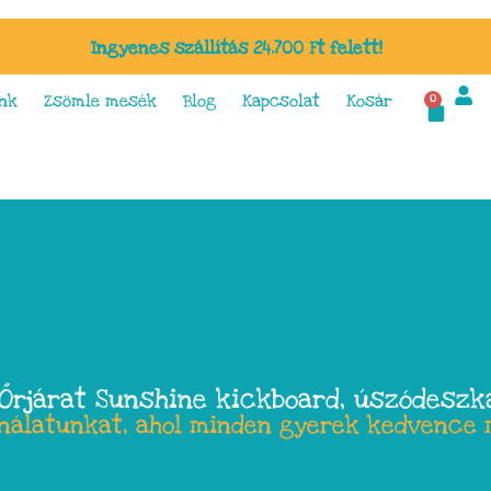
Ingyenes szállítás 24.700 Ft felett!
nk
Zsömle mesék
Blog
Kapcsolat
Kosár
0
Őrjárat Sunshine kickboard, úszódeszk
ínálatunkat, ahol minden gyerek kedvence 