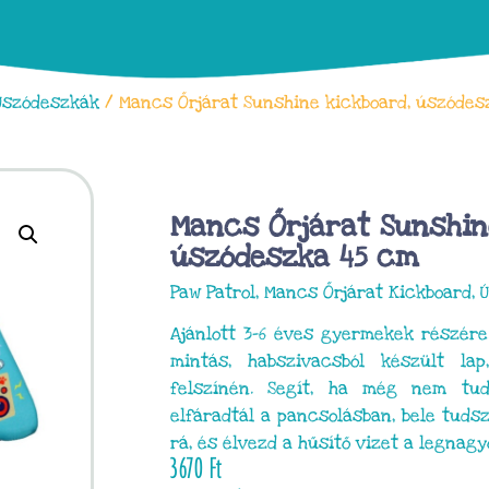
Úszódeszkák
/ Mancs Őrjárat Sunshine kickboard, úszódes
Mancs Őrjárat Sunshin
úszódeszka 45 cm
Paw Patrol, Mancs Őrjárat Kickboard,
Ajánlott 3-6 éves gyermekek részér
mintás, habszivacsból készült la
felszínén. Segít, ha még nem tu
elfáradtál a pancsolásban, bele tuds
rá, és élvezd a hűsítő vizet a legnag
3670
Ft