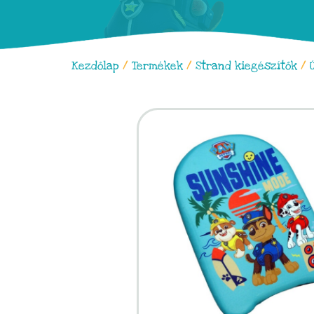
Kezdőlap
/
Termékek
/
Strand kiegészítők
/