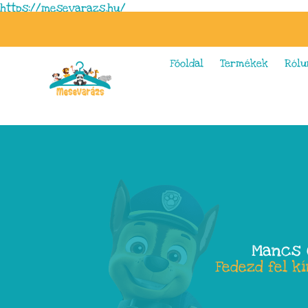
https://mesevarazs.hu/
Főoldal
Termékek
Rólu
Mancs 
Fedezd fel k