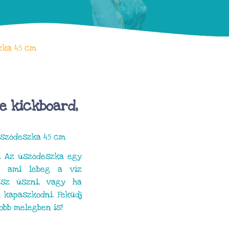
zka 45 cm
e kickboard,
 Úszódeszka 45 cm
e. Az úszódeszka egy
p, ami lebeg a víz
dsz úszni, vagy ha
z kapaszkodni. Feküdj
yobb melegben is!