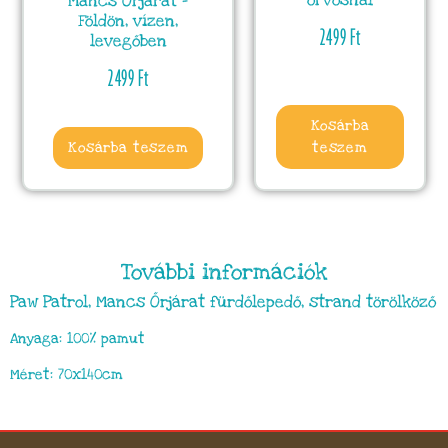
orvosnál
Mancs Őrjárat –
Földön, vízen,
2499
Ft
levegőben
2499
Ft
Kosárba
Kosárba teszem
teszem
További információk
Paw Patrol, Mancs Őrjárat fürdőlepedő, strand törölköző
Anyaga: 100% pamut
Méret: 70x140cm