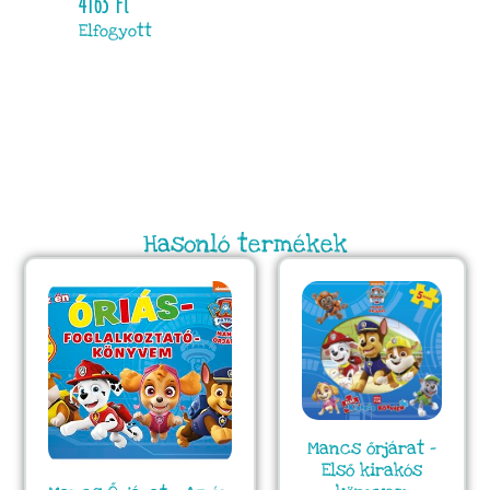
4163
Ft
Elfogyott
Hasonló termékek
Mancs őrjárat –
Első kirakós