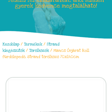
Fedezd fel kínálatunkat, ahol minden
gyerek kedvence megtalálható!
Kezdőlap
/
Termékek
/
Strand
kiegészítők
/
Törölközők
/ Mancs Őrjárat Roll
fürdőlepedő, strand törölköző 70x140cm