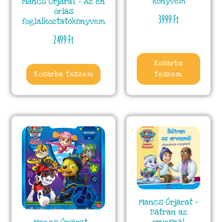
könyvem
Mancs Őrjárat – Az én
óriás
3999
Ft
foglalkoztatókönyvem
2499
Ft
Kosárba
Kosárba teszem
teszem
Mancs Őrjárat –
Bátran az