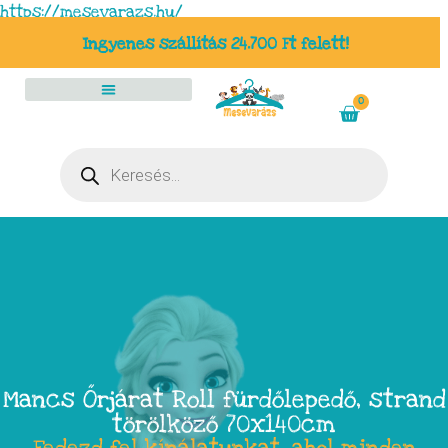
https://mesevarazs.hu/
Ingyenes szállítás 24.700 Ft felett!
0
Mancs Őrjárat Roll fürdőlepedő, strand
törölköző 70x140cm