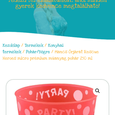
Fedezd fel kínálatunkat, ahol minden
gyerek kedvence megtalálható!
Kezdőlap
/
Termékek
/
Konyhai
termékek
/
Pohár/Bögre
/ Mancs Őrjárat Rescue
Heroes micro prémium műanyag pohár 250 ml