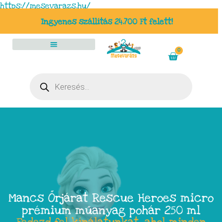
https://mesevarazs.hu/
Ingyenes szállítás 24.700 Ft felett!
0
Mancs Őrjárat Rescue Heroes micro
prémium műanyag pohár 250 ml