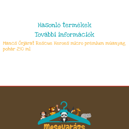
Hasonló termékek
További információk
Mancs Őrjárat Rescue Heroes micro prémium műanyag
pohár 250 ml