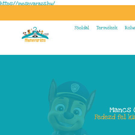
https://mesevarazs.hu/
Főoldal
Termékek
Rólu
Mancs Ő
Fedezd fel k