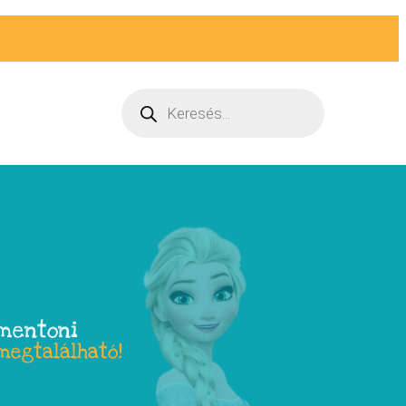
ementoni
megtalálható!