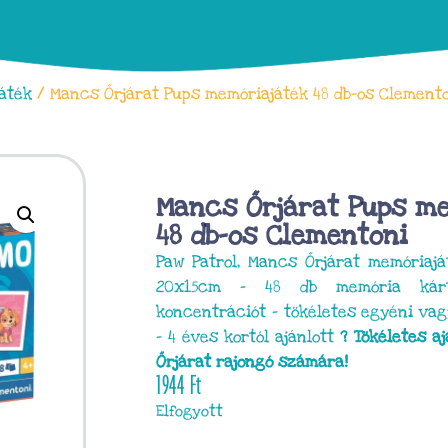
áték
/ Mancs Őrjárat Pups memóriajáték 48 db-os Clement
Mancs Őrjárat Pups m
48 db-os Clementoni
Paw Patrol, Mancs Őrjárat memóriajá
20x15cm – 48 db memória kárt
koncentrációt – tökéletes egyéni vag
– 4 éves kortól ajánlott
? Tökéletes 
Őrjárat rajongó számára!
1944
Ft
Elfogyott