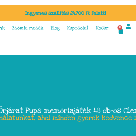
Ingyenes szállítás 24.700 Ft felett!
nk
Zsömle mesék
Blog
Kapcsolat
Kosár
0
rjárat Pups memóriajáték 48 db-os Cl
ínálatunkat, ahol minden gyerek kedvence 