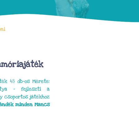
oni
emóriajáték
ték 48 db-os Mérete:
ya – fejleszti a
y csoportos játékhoz
ajándék minden Mancs