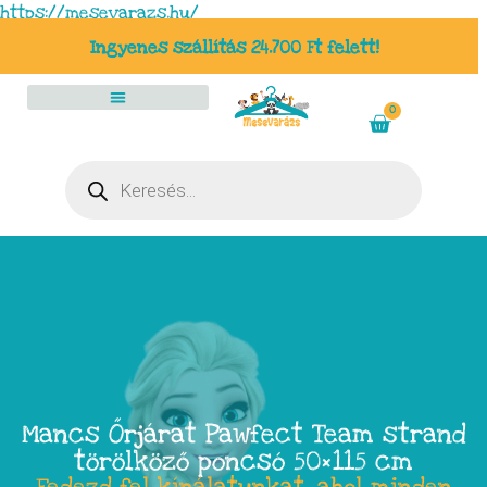
https://mesevarazs.hu/
Ingyenes szállítás 24.700 Ft felett!
0
Mancs Őrjárat Pawfect Team strand
törölköző poncsó 50×115 cm