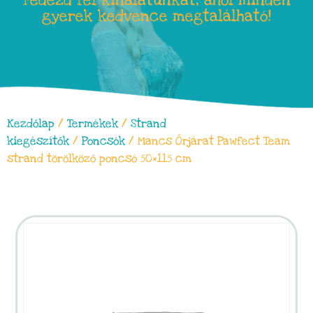
Fedezd fel kínálatunkat, ahol minden
gyerek kedvence megtalálható!
Kezdőlap
/
Termékek
/
Strand
kiegészítők
/
Poncsók
/ Mancs Őrjárat Pawfect Team
strand törölköző poncsó 50×115 cm