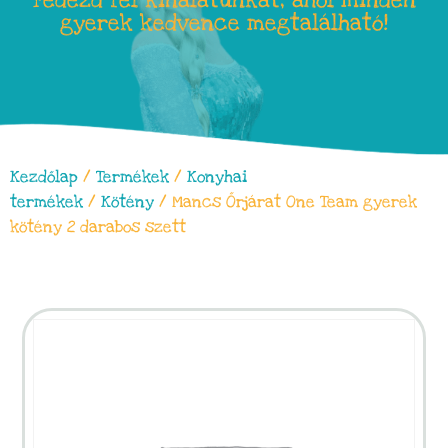
Fedezd fel kínálatunkat, ahol minden
gyerek kedvence megtalálható!
Kezdőlap
/
Termékek
/
Konyhai
termékek
/
Kötény
/ Mancs Őrjárat One Team gyerek
kötény 2 darabos szett