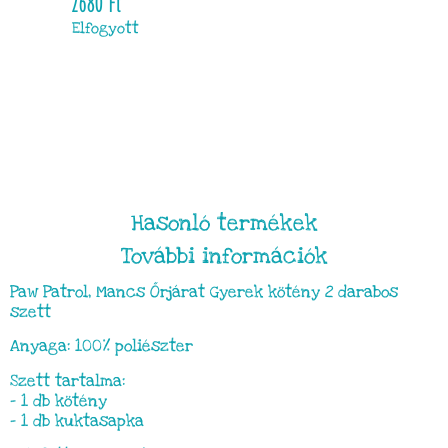
2680
Ft
Elfogyott
Hasonló termékek
További információk
Paw Patrol, Mancs Őrjárat Gyerek kötény 2 darabos
szett
Anyaga: 100% poliészter
Szett tartalma:
– 1 db kötény
– 1 db kuktasapka