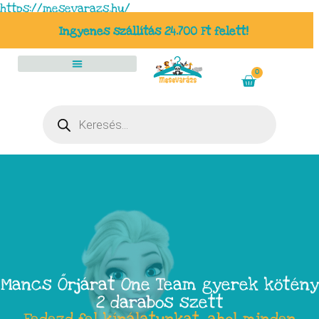
https://mesevarazs.hu/
Ingyenes szállítás 24.700 Ft felett!
0
Mancs Őrjárat One Team gyerek kötény
2 darabos szett