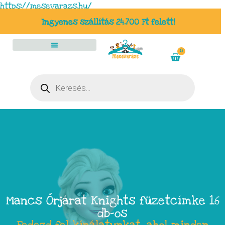
https://mesevarazs.hu/
Ingyenes szállítás 24.700 Ft felett!
0
Mancs Őrjárat Knights füzetcímke 16
db-os