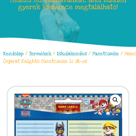
Fedezd fel kínálatunkat, ahol minden
gyerek kedvence megtalálható!
Kezdőlap
/
Termékek
/
Iskolakezdés
/
Füzetcímke
/ Man
Őrjárat Knights füzetcímke 16 db-os