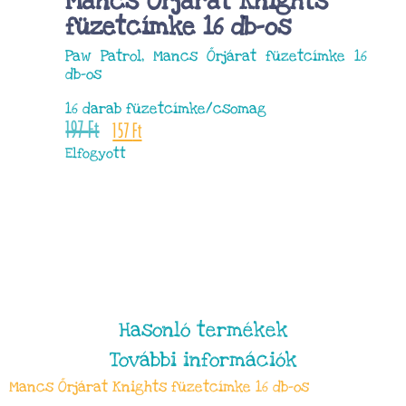
Mancs Őrjárat Knights
füzetcímke 16 db-os
Paw Patrol, Mancs Őrjárat füzetcímke 16
db-os
16 darab füzetcímke/csomag
197
Ft
157
Ft
Elfogyott
Hasonló termékek
További információk
Mancs Őrjárat Knights füzetcímke 16 db-os