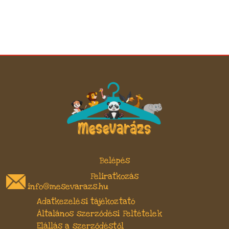
Belépés
Feliratkozás
info@mesevarazs.hu
Adatkezelési tájékoztató
Általános szerződési Feltételek
Elállás a szerződéstől