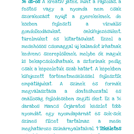
36 db-os
A kreatív játék, mint a rajzolás, a
festés vagy a nyomda nem csak
szórakozást nyújt a gyerekeknek, de
közben fejleszti a vizuális
gondolkodásukat, önkifejezésüket,
türelmüket és kitartásukat. Ezzel a
mesehősös csomaggal új kalandot írhatnak
kedvenc szereplőiknek, melybe ők maguk
is bekapcsolódhatnak, a sztorinak pedig
csak a képzeletük szab határt. A képekben
kifejezett történetmeséléssel fejlesztik
empátiájukat. A színek és formák
megválasztása a döntéshozatal és
önállóság fejlődésében segíti őket. Ez a 36
darabos Mancs Őrjáratos készlet több
nyomdát, egy nyomdapárnát és sok-sok
színes filcet tartalmaz a mese
meghatározó színárnyalataival.
? Tökéletes