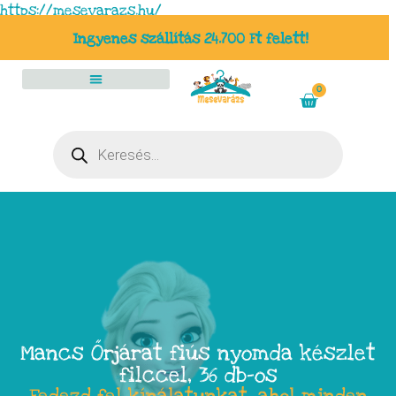
https://mesevarazs.hu/
Ingyenes szállítás 24.700 Ft felett!
0
Mancs Őrjárat fiús nyomda készlet
filccel, 36 db-os