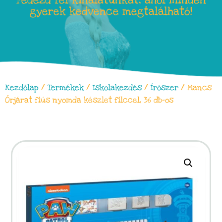
Fedezd fel kínálatunkat, ahol minden
gyerek kedvence megtalálható!
Kezdőlap
/
Termékek
/
Iskolakezdés
/
Írószer
/ Mancs
Őrjárat fiús nyomda készlet filccel, 36 db-os