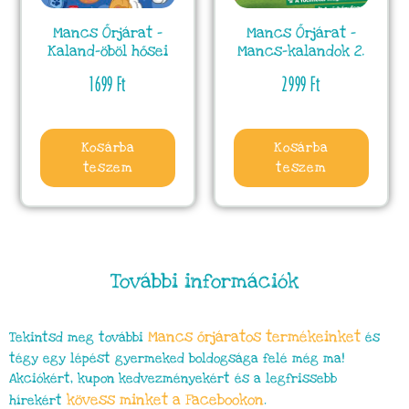
Mancs Őrjárat –
Mancs Őrjárat –
Kaland-öböl hősei
Mancs-kalandok 2.
1699
Ft
2999
Ft
Kosárba
Kosárba
teszem
teszem
További információk
Mancs őrjáratos termékeinket
Tekintsd meg további
és
tégy egy lépést gyermeked boldogsága felé még ma!
Akciókért, kupon kedvezményekért és a legfrissebb
kövess minket a Facebookon
hírekért
.