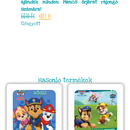
ajándék minden Mancs őrjárat rajongó
számára!
6016
Ft
4813
Ft
Elfogyott
Hasonló termékek