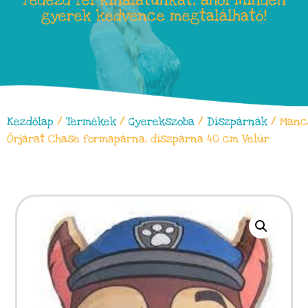
Fedezd fel kínálatunkat, ahol minden
gyerek kedvence megtalálható!
Kezdőlap
/
Termékek
/
Gyerekszoba
/
Díszpárnák
/ Manc
Őrjárat Chase formapárna, díszpárna 40 cm Velúr