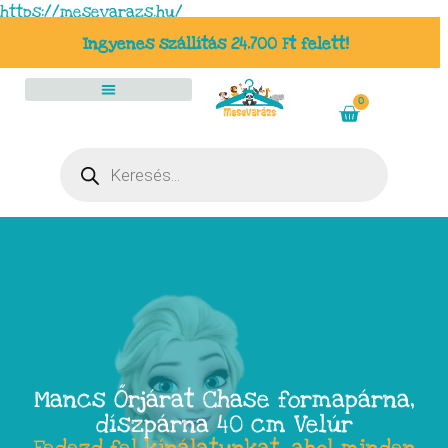
https://mesevarazs.hu/
Ingyenes szállítás 24.700 Ft felett!
0
Mancs Őrjárat Chase formapárna,
díszpárna 40 cm Velúr