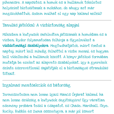
pihenésre. A napsütés, a homok és a hullámok tökéletes
helyszínt biztosítanak a mókához, de ahogy azt már
megszokhattuk, sosem múlhat el egy nap kaland nélkül!
Tanulás játékkal: A vízbiztonság alapjai
Miközben a kutyusok önfeledten játszanak a homokban és a
vízben, Ryder folyamatosan felhívja a figyelmüket a
vízbiztonsági szabályokra
. Megtudhatjátok, miért fontos a
naptej, miért kell mindig felnőttel a vízbe menni, és hogyan
kell viselkedni a hullámok között. A könyv játékos formában
mutatja be ezeket az alapvető szabályokat, így a gyerekek
szinte észrevétlenül sajátítják el a biztonságos strandolás
titkait.
Izgalmas mentőakciók és bátorság
Természetesen nem lenne igazi Mancs Őrjárat kaland, ha
nem lenne szükség a kutyusok segítségére! Egy váratlan
esemény próbára teszi a csapatot, és Chase, Marshall, Skye,
Rocky, Rubble és Zuma összefogva, a már jól ismert