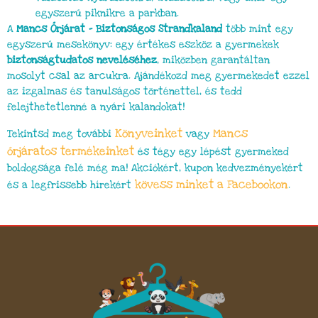
egyszerű piknikre a parkban.
A
Mancs Őrjárat – Biztonságos Strandkaland
több mint egy
egyszerű mesekönyv: egy értékes eszköz a gyermekek
biztonságtudatos neveléséhez
, miközben garantáltan
mosolyt csal az arcukra. Ajándékozd meg gyermekedet ezzel
az izgalmas és tanulságos történettel, és tedd
felejthetetlenné a nyári kalandokat!
Könyveinket
Mancs
Tekintsd meg további
vagy
őrjáratos termékeinket
és tégy egy lépést gyermeked
boldogsága felé még ma! Akciókért, kupon kedvezményekért
kövess minket a Facebookon
és a legfrissebb hírekért
.