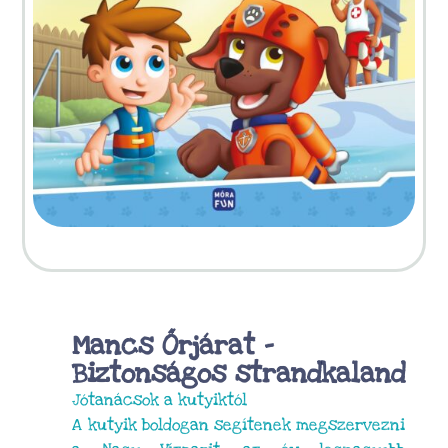
Mancs Őrjárat –
Biztonságos strandkaland
Jótanácsok a kutyiktól
A kutyik boldogan segítenek megszervezni