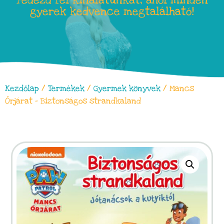
Fedezd fel kínálatunkat, ahol minden
gyerek kedvence megtalálható!
Kezdőlap
/
Termékek
/
Gyermek könyvek
/ Mancs
Őrjárat – Biztonságos strandkaland