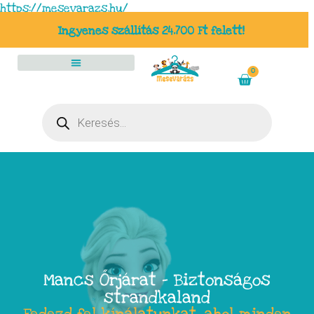
https://mesevarazs.hu/
Ingyenes szállítás 24.700 Ft felett!
0
Mancs Őrjárat – Biztonságos
strandkaland