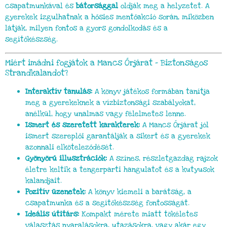
csapatmunkával és
bátorsággal
oldják meg a helyzetet. A
gyerekek izgulhatnak a hősies mentőakció során, miközben
látják, milyen fontos a gyors gondolkodás és a
segítőkészség.
Miért imádni fogjátok a Mancs Őrjárat – Biztonságos
Strandkalandot?
Interaktív tanulás:
A könyv játékos formában tanítja
meg a gyerekeknek a vízbiztonsági szabályokat,
anélkül, hogy unalmas vagy félelmetes lenne.
Ismert és szeretett karakterek:
A Mancs Őrjárat jól
ismert szereplői garantálják a sikert és a gyerekek
azonnali elköteleződését.
Gyönyörű illusztrációk:
A színes, részletgazdag rajzok
életre keltik a tengerparti hangulatot és a kutyusok
kalandjait.
Pozitív üzenetek:
A könyv kiemeli a barátság, a
csapatmunka és a segítőkészség fontosságát.
Ideális útitárs:
Kompakt mérete miatt tökéletes
választás nyaralásokra, utazásokra, vagy akár egy