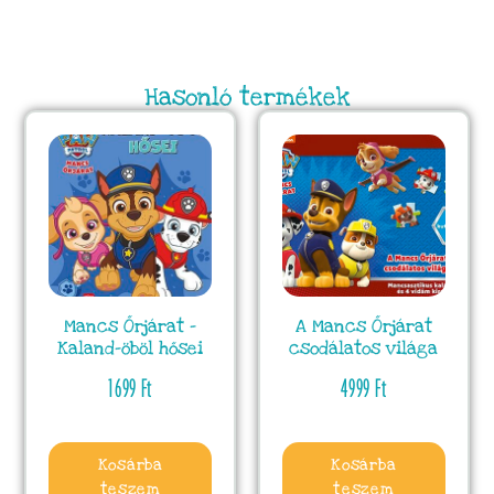
Hasonló termékek
Mancs Őrjárat –
A Mancs Őrjárat
Kaland-öböl hősei
csodálatos világa
1699
Ft
4999
Ft
Kosárba
Kosárba
teszem
teszem