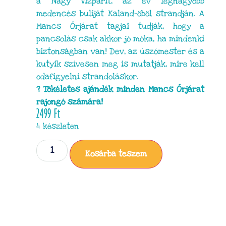
a Nagy Vízparit, az év legnagyobb
medencés buliját Kaland-öböl strandján. A
Mancs Őrjárat tagjai tudják, hogy a
pancsolás csak akkor jó móka, ha mindenki
biztonságban van! Dev, az úszómester és a
kutyik szívesen meg is mutatják, mire kell
odafigyelni strandoláskor.
? Tökéletes ajándék minden Mancs Őrjárat
rajongó számára!
2499
Ft
4 készleten
Kosárba teszem