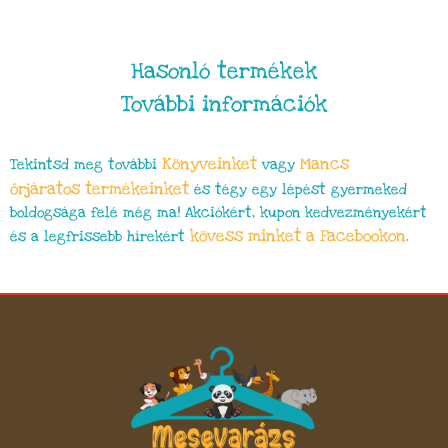
Hasonló termékek
További információk
Könyveinket
Mancs
Tekintsd meg további
vagy
őrjáratos termékeinket
és tégy egy lépést gyermeked
boldogsága felé még ma! Akciókért, kupon kedvezményekért
kövess minket a Facebookon
és a legfrissebb hírekért
.