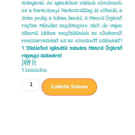
szánjával. Az ajándékos zsákok elvesznek,
és a Karácsonyi Varázscsillag is eltűnik, a
szán pedig a hóban landol. A Mancs Őrjárat
rögtön Mikulás segítségére siet, de vajon
sikerül időben megtalálniuk az elkóborolt
rénszarvasokat és az elveszett zsákokat?
? Tökéletes ajándék minden Mancs Őrjárat
rajongó számára!
2499
Ft
3 készleten
Kosárba teszem