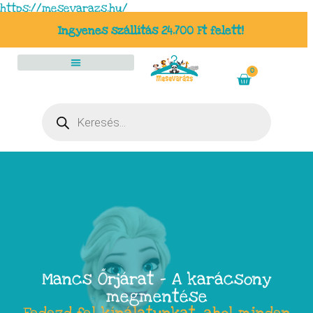
https://mesevarazs.hu/
Ingyenes szállítás 24.700 Ft felett!
0
Mancs Őrjárat – A karácsony
megmentése