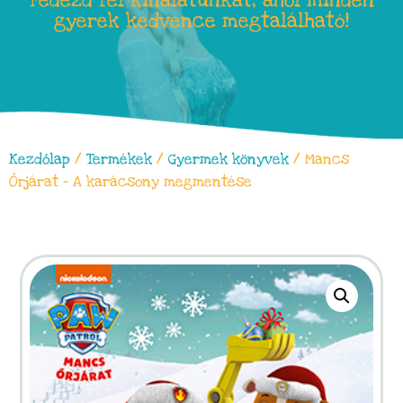
Fedezd fel kínálatunkat, ahol minden
gyerek kedvence megtalálható!
Kezdőlap
/
Termékek
/
Gyermek könyvek
/ Mancs
Őrjárat – A karácsony megmentése