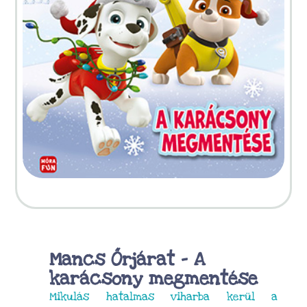
Mancs Őrjárat – A
karácsony megmentése
Mikulás hatalmas viharba kerül a