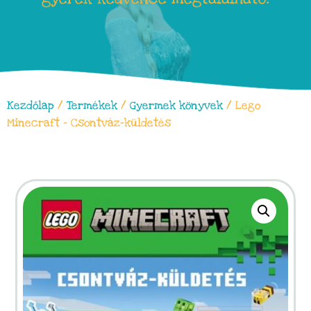
Kezdőlap
/
Termékek
/
Gyermek könyvek
/ Lego
Minecraft – Csontváz-küldetés