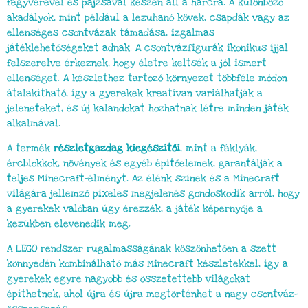
fegyverével és pajzsával készen áll a harcra. A különböző
akadályok, mint például a lezuhanó kövek, csapdák vagy az
ellenséges csontvázak támadása, izgalmas
játéklehetőségeket adnak. A csontvázfigurák ikonikus íjjal
felszerelve érkeznek, hogy életre keltsék a jól ismert
ellenséget. A készlethez tartozó környezet többféle módon
átalakítható, így a gyerekek kreatívan variálhatják a
jeleneteket, és új kalandokat hozhatnak létre minden játék
alkalmával.
A termék
részletgazdag kiegészítői
, mint a fáklyák,
ércblokkok, növények és egyéb építőelemek, garantálják a
teljes Minecraft-élményt. Az élénk színek és a Minecraft
világára jellemző pixeles megjelenés gondoskodik arról, hogy
a gyerekek valóban úgy érezzék, a játék képernyője a
kezükben elevenedik meg.
A LEGO rendszer rugalmasságának köszönhetően a szett
könnyedén kombinálható más Minecraft készletekkel, így a
gyerekek egyre nagyobb és összetettebb világokat
építhetnek, ahol újra és újra megtörténhet a nagy csontváz-