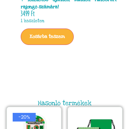
rajongó számára!
3499
Ft
1 készleten
Kosárba teszem
Hasonló termékek
-20%