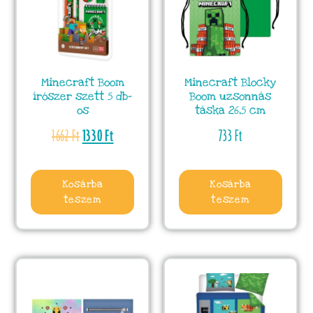
Minecraft Boom
Minecraft Blocky
írószer szett 5 db-
Boom uzsonnás
os
táska 26,5 cm
1662
Ft
1330
Ft
733
Ft
Kosárba
Kosárba
teszem
teszem