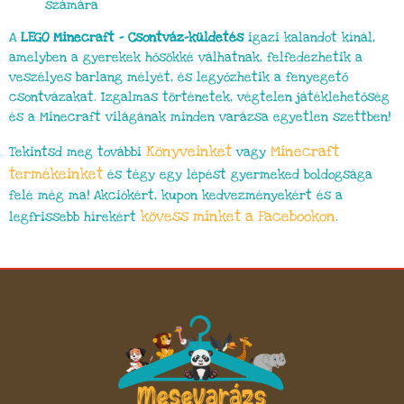
számára
A
LEGO Minecraft – Csontváz-küldetés
igazi kalandot kínál,
amelyben a gyerekek hősökké válhatnak, felfedezhetik a
veszélyes barlang mélyét, és legyőzhetik a fenyegető
csontvázakat. Izgalmas történetek, végtelen játéklehetőség
és a Minecraft világának minden varázsa egyetlen szettben!
Könyveinket
Minecraft
Tekintsd meg további
vagy
termékeinket
és tégy egy lépést gyermeked boldogsága
felé még ma! Akciókért, kupon kedvezményekért és a
kövess minket a Facebookon
legfrissebb hírekért
.