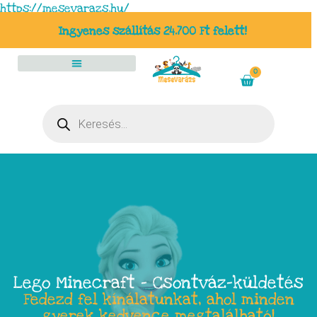
https://mesevarazs.hu/
Ingyenes szállítás 24.700 Ft felett!
0
Lego Minecraft – Csontváz-küldetés
Fedezd fel kínálatunkat, ahol minden
gyerek kedvence megtalálható!