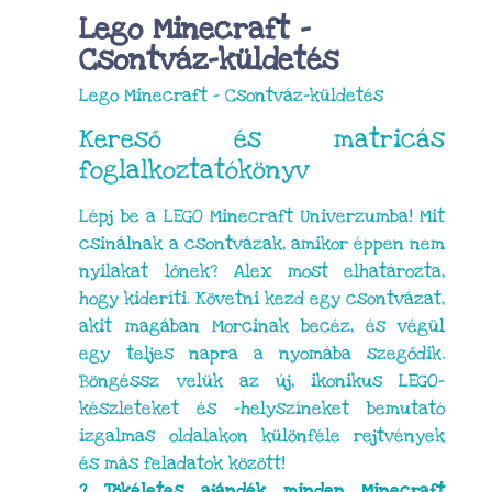
Lego Minecraft –
Csontváz-küldetés
Lego Minecraft – Csontváz-küldetés
Kereső és matricás
foglalkoztatókönyv
Lépj be a LEGO Minecraft Univerzumba! Mit
csinálnak a csontvázak, amikor éppen nem
nyilakat lőnek? Alex most elhatározta,
hogy kideríti. Követni kezd egy csontvázat,
akit magában Morcinak becéz, és végül
egy teljes napra a nyomába szegődik.
Böngéssz velük az új, ikonikus LEGO-
készleteket és -helyszíneket bemutató
izgalmas oldalakon különféle rejtvények
és más feladatok között!
? Tökéletes ajándék minden Minecraft