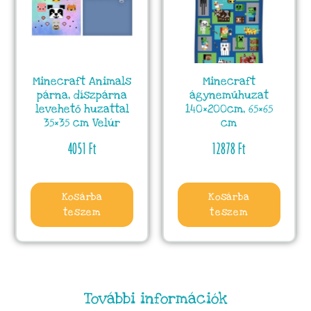
Minecraft Animals
Minecraft
párna, díszpárna
ágyneműhuzat
levehető huzattal
140×200cm, 65×65
35×35 cm Velúr
cm
4051
Ft
12878
Ft
Kosárba
Kosárba
teszem
teszem
További információk