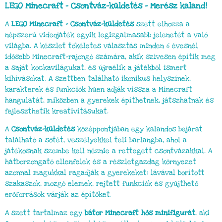
LEGO Minecraft – Csontváz-küldetés – Merész kaland!
A
LEGO Minecraft – Csontváz-küldetés
szett elhozza a
népszerű videojáték egyik legizgalmasabb jelenetét a való
világba. A készlet tökéletes választás minden 6 évesnél
idősebb Minecraft-rajongó számára, akik szívesen építik meg
a saját kockavilágukat, és újraélik a játékból ismert
kihívásokat. A szettben található ikonikus helyszínek,
karakterek és funkciók hűen adják vissza a Minecraft
hangulatát, miközben a gyerekek építhetnek, játszhatnak és
fejleszthetik kreativitásukat.
A
Csontváz-küldetés
középpontjában egy kalandos bejárat
található a sötét, veszélyekkel teli barlangba, ahol a
játékosnak szembe kell néznie a rettegett csontvázakkal. A
hátborzongató ellenfelek és a részletgazdag környezet
azonnal magukkal ragadják a gyerekeket: lávával borított
szakaszok, mozgó elemek, rejtett funkciók és gyűjthető
erőforrások várják az építőket.
A szett tartalmaz egy
bátor Minecraft hős minifigurát
, aki