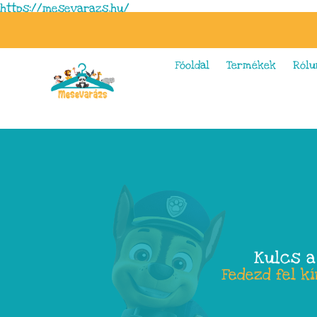
https://mesevarazs.hu/
Főoldal
Termékek
Rólu
Kulcs a
Fedezd fel k