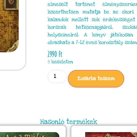
elmesélt történet élményszerű
közérthetően mutatja be az ókori 
kalandok mellett sok érdekessége
korszak hétköznapjairól, szok
helyszíneiről. A könyv játékosan
olvasható a 7–12 éves korosztály szám
2990
Ft
5 készleten
Kosárba teszem
Hasonló termékek