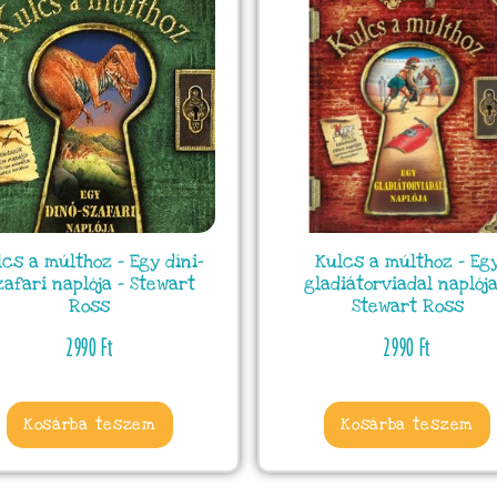
lcs a múlthoz – Egy díni-
Kulcs a múlthoz – Eg
zafari naplója – Stewart
gladiátorviadal naplója
Ross
Stewart Ross
2990
Ft
2990
Ft
Kosárba teszem
Kosárba teszem