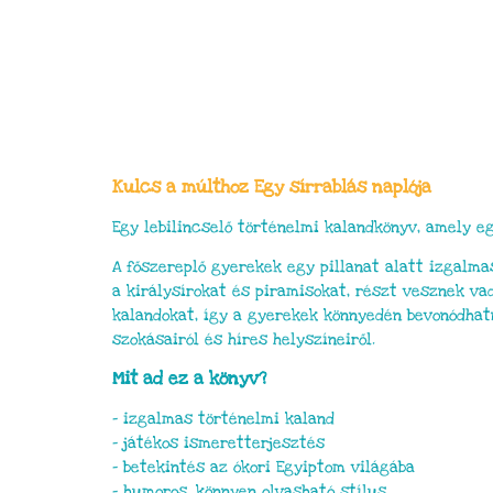
Kulcs a múlthoz Egy sírrablás naplója
Egy lebilincselő történelmi kalandkönyv, amely eg
A főszereplő gyerekek egy pillanat alatt izgalm
a királysírokat és piramisokat, részt vesznek va
kalandokat, így a gyerekek könnyedén bevonódha
szokásairól és híres helyszíneiről.
Mit ad ez a könyv?
– izgalmas történelmi kaland
– játékos ismeretterjesztés
– betekintés az ókori Egyiptom világába
– humoros, könnyen olvasható stílus