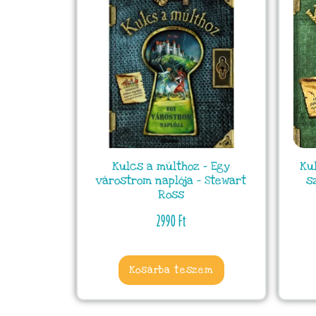
Kulcs a múlthoz – Egy
Ku
várostrom naplója – Stewart
s
Ross
2990
Ft
Kosárba teszem