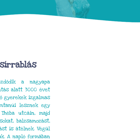
sírrablás
ezdődik a nagyapa
ntás alatt 3000 évet
lő gyerekek izgalmas
mtanúi lesznek egy
 Théba utcáin, majd
isokat, balzsamozást,
ást is átélnek. Végül
ak. A napló formában