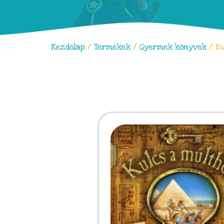
Kezdőlap
/
Termékek
/
Gyermek könyvek
/ Ku