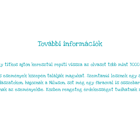
További információk
y titkos ajtón keresztül repíti vissza az olvasót több mint 3000 
as események közepén találják magukat. Szemtanúi lesznek egy s
dászatokon, hajóznak a Níluson, sőt még egy fáraóval is összebar
tnak az eseményekbe. Közben rengeteg érdekességet tudhatnak m