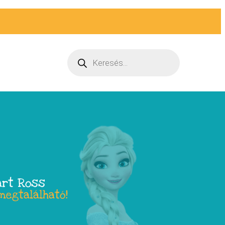
art Ross
megtalálható!