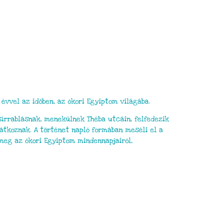
évvel az időben, az ókori Egyiptom világába.
írrablásnak, menekülnek Théba utcáin, felfedezik
átkoznak. A történet napló formában meséli el a
eg az ókori Egyiptom mindennapjairól,