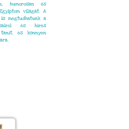
en, humorosan és
Egyiptom világát. A
t is megtudhatunk a
ásairól és híres
 tanít, és könnyen
ára.