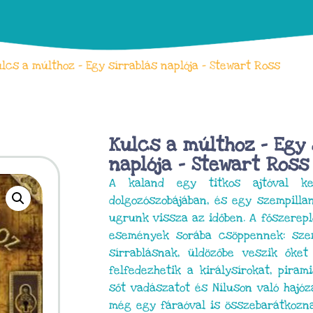
lcs a múlthoz – Egy sírrablás naplója – Stewart Ross
Kulcs a múlthoz – Egy 
naplója – Stewart Ross
A kaland egy titkos ajtóval k
dolgozószobájában, és egy szempilla
ugrunk vissza az időben. A főszerep
események sorába csöppennek: sze
sírrablásnak, üldözőbe veszik őket
felfedezhetik a királysírokat, piram
sőt vadászatot és Níluson való hajóz
még egy fáraóval is összebarátkozn