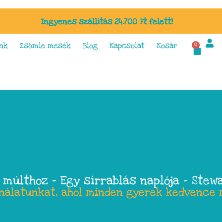
Ingyenes szállítás 24.700 Ft felett!
nk
Zsömle mesék
Blog
Kapcsolat
Kosár
0
 múlthoz – Egy sírrablás naplója – Stew
ínálatunkat, ahol minden gyerek kedvence 