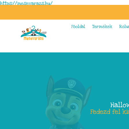
https://mesevarazs.hu/
Főoldal
Termékek
Rólu
Hallo
Fedezd fel k