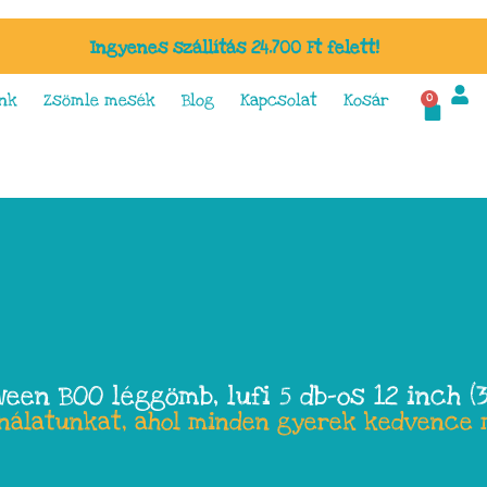
Ingyenes szállítás 24.700 Ft felett!
nk
Zsömle mesék
Blog
Kapcsolat
Kosár
0
ween BOO léggömb, lufi 5 db-os 12 inch (
ínálatunkat, ahol minden gyerek kedvence 