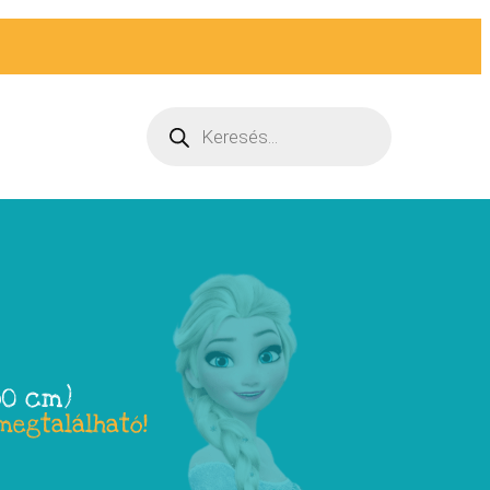
30 cm)
megtalálható!