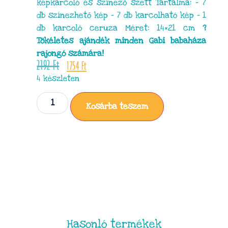
képkarcoló és színező szett Tartalma: – 7
db színezhető kép – 7 db karcolható kép – 1
db karcoló ceruza Méret: 14×21 cm
?
Tökéletes ajándék minden Gabi babaháza
rajongó számára!
2192
Ft
1754
Ft
4 készleten
Kosárba teszem
Hasonló termékek