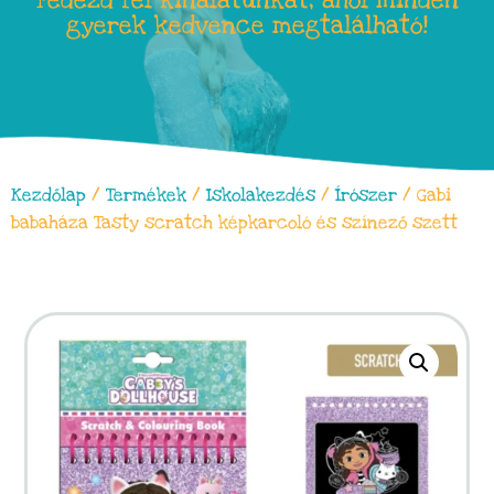
Fedezd fel kínálatunkat, ahol minden
gyerek kedvence megtalálható!
Kezdőlap
/
Termékek
/
Iskolakezdés
/
Írószer
/ Gabi
babaháza Tasty scratch képkarcoló és színező szett