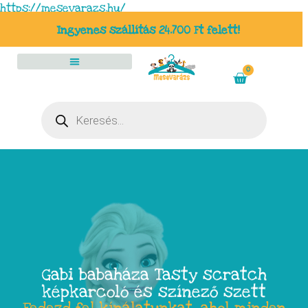
https://mesevarazs.hu/
Ingyenes szállítás 24.700 Ft felett!
0
Gabi babaháza Tasty scratch
képkarcoló és színező szett