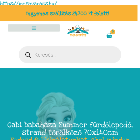
https://mesevarazs.hu/
Ingyenes szállítás 24.700 Ft felett!
0
Gabi babaháza Summer fürdőlepedő,
strand törölköző 70x140cm