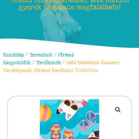
Fedezd fel kínálatunkat, ahol minden
gyerek kedvence megtalálható!
Kezdőlap
/
Termékek
/
Strand
kiegészítők
/
Törölközők
/ Gabi babaháza Summer
fürdőlepedő, strand törölköző 70x140cm