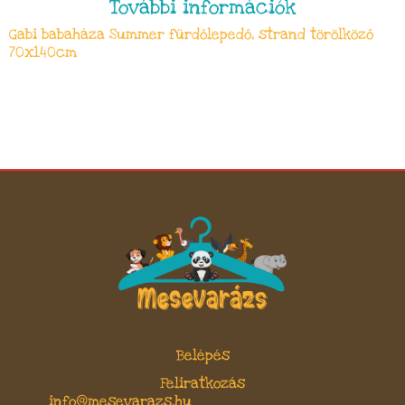
További információk
Gabi babaháza Summer fürdőlepedő, strand törölköző
70x140cm
Belépés
Feliratkozás
info@mesevarazs.hu