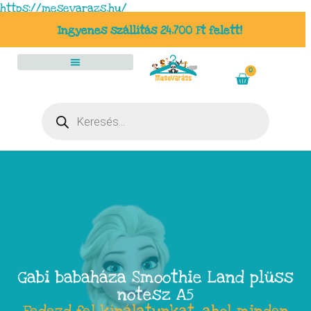
https://mesevarazs.hu/
Ingyenes szállítás 24.700 Ft felett!
0
Gabi babaháza Smoothie Land plüss
notesz A5