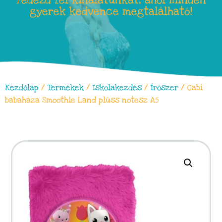
Fedezd fel kínálatunkat, ahol minden
gyerek kedvence megtalálható!
Kezdőlap
/
Termékek
/
Iskolakezdés
/
Írószer
/ Gabi
babaháza Smoothie Land plüss notesz A5