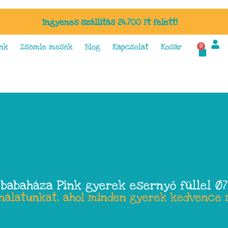
Ingyenes szállítás 24.700 Ft felett!
nk
Zsömle mesék
Blog
Kapcsolat
Kosár
0
 babaháza Pink gyerek esernyő füllel Ø
ínálatunkat, ahol minden gyerek kedvence 