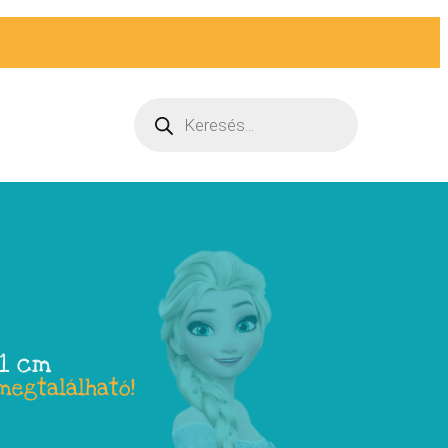
71 cm
megtalálható!