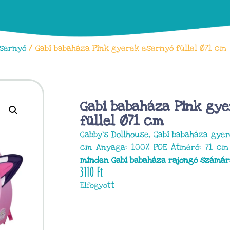
sernyő
/ Gabi babaháza Pink gyerek esernyő füllel Ø71 cm
Gabi babaháza Pink gy
füllel Ø71 cm
Gabby’s Dollhouse, Gabi babaháza gyer
cm Anyaga: 100% POE Átmérő: 71 c
minden Gabi babaháza rajongó számár
3110
Ft
Elfogyott