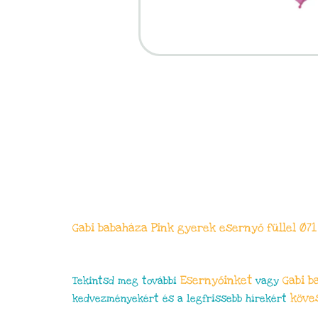
Gabi babaháza Pink gyerek esernyő füllel Ø7
Esernyőinket
Gabi b
Tekintsd meg további
vagy
köve
kedvezményekért és a legfrissebb hírekért