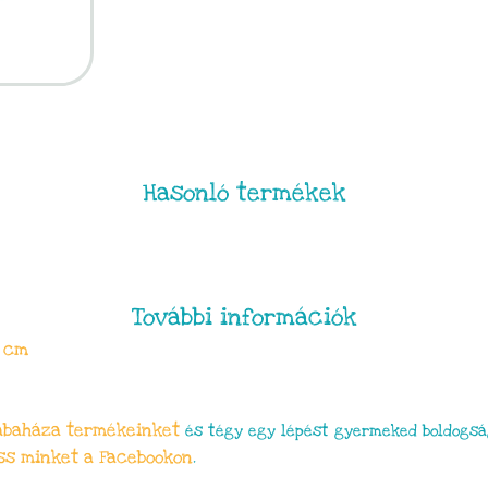
Hasonló termékek
További információk
1 cm
abaháza termékeinket
és tégy egy lépést gyermeked boldogság
ss minket a Facebookon
.