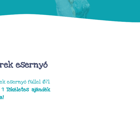
erek esernyő
ek esernyő füllel Ø71
m
? Tökéletes ajándék
a!