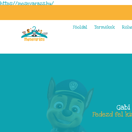
https://mesevarazs.hu/
Főoldal
Termékek
Rólu
Gabi
Fedezd fel k