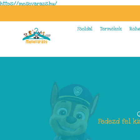
https://mesevarazs.hu/
Főoldal
Termékek
Rólu
Fedezd fel k