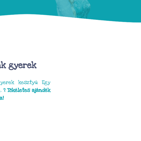
nk gyerek
 gyerek kesztyű Egy
n.
? Tökéletes ajándék
a!