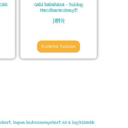
icák
Gabi babaháza – Boldog
Macskarácsonyt!
2499
Ft
Kosárba teszem
ókért, kupon kedvezményekért és a legfrissebb