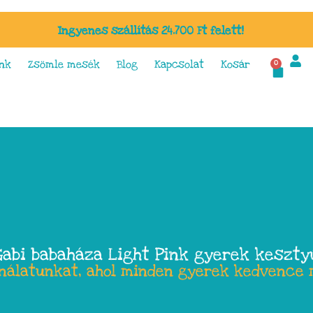
Ingyenes szállítás 24.700 Ft felett!
nk
Zsömle mesék
Blog
Kapcsolat
Kosár
0
Gabi babaháza Light Pink gyerek keszty
ínálatunkat, ahol minden gyerek kedvence 