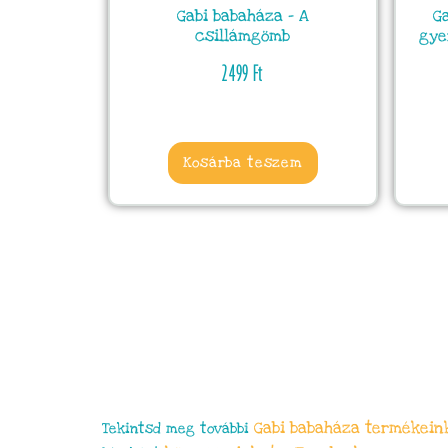
Gabi babaháza – A
G
csillámgömb
gye
2499
Ft
Kosárba teszem
Gabi babaháza
termékein
Tekintsd meg további