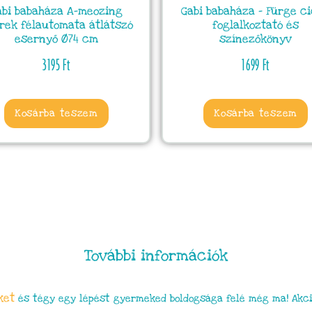
abi babaháza A-meozing
Gabi babaháza – Fürge c
rek félautomata átlátszó
foglalkoztató és
esernyő Ø74 cm
színezőkönyv
3195
Ft
1699
Ft
Kosárba teszem
Kosárba teszem
További információk
ket
és tégy egy lépést gyermeked boldogsága felé még ma! Akci