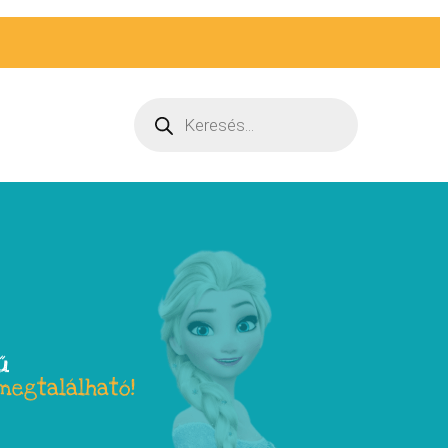
ű
megtalálható!