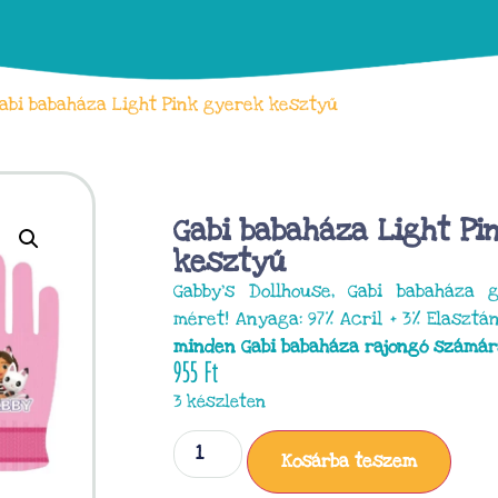
abi babaháza Light Pink gyerek kesztyű
Gabi babaháza Light Pi
kesztyű
Gabby’s Dollhouse, Gabi babaháza
méret! Anyaga: 97% Acril + 3% Elasztá
minden Gabi babaháza rajongó számár
955
Ft
3 készleten
Kosárba teszem