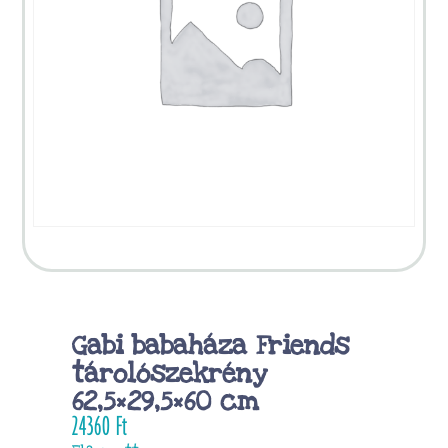
Gabi babaháza Friends
tárolószekrény
62,5×29,5×60 cm
24360
Ft