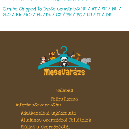
Can be shipped to these countries: HU / AT / SK / NL /
SLO / HR /RO / PL /DE / CZ / BE / BG / LU / IT / DK
Belépés
Feliratkozás
info@mesevarazs.hu
Adatkezelési tájékoztató
Általános szerződési Feltételek
Elállás a szerződéstől