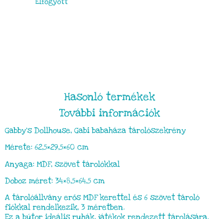
Elfogyott
Hasonló termékek
További információk
Gabby’s Dollhouse, Gabi babaháza tárolószekrény
Mérete: 62,5×29,5×60 cm
Anyaga: MDF, szövet tárolókkal
Doboz méret: 34×8,5×64,5 cm
A tárolóállvány erős MDF kerettel és 6 szövet tároló
fiókkal rendelkezik, 3 méretben.
Ez a bútor ideális ruhák, játékok rendezett tárolására.