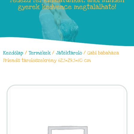
Fedezd fel kínálatunkat, ahol minden
gyerek kedvence megtalálható!
Kezdőlap
/
Termékek
/
Játéktároló
/ Gabi babaháza
Friends tárolószekrény 62,5×29,5×60 cm