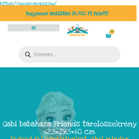
https://mesevarazs.hu/
Ingyenes szállítás 24.700 Ft felett!
0
Gabi babaháza Friends tárolószekrény
62,5×29,5×60 cm