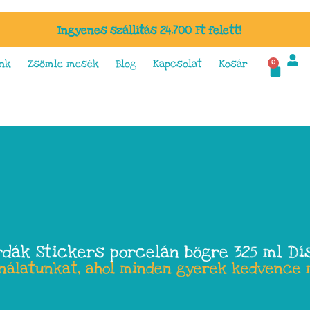
Ingyenes szállítás 24.700 Ft felett!
nk
Zsömle mesék
Blog
Kapcsolat
Kosár
0
rdák Stickers porcelán bögre 325 ml Dí
ínálatunkat, ahol minden gyerek kedvence 