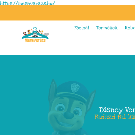
https://mesevarazs.hu/
Főoldal
Termékek
Rólu
Disney Ve
Fedezd fel k