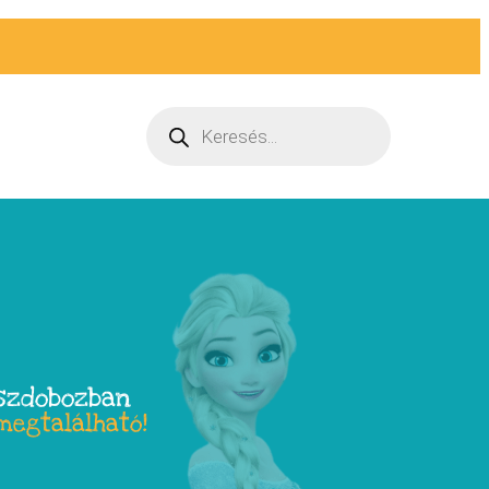
szdobozban
megtalálható!