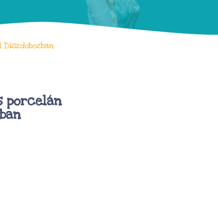
l Díszdobozban
s porcelán
zban