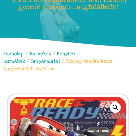
Fedezd fel kínálatunkat, ahol minden
gyerek kedvence megtalálható!
Kezdőlap
/
Termékek
/
Konyhai
termékek
/
Tányéralátét
/ Disney Verdák Race
tányéralátét 43×28 cm