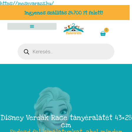
https://mesevarazs.hu/
Ingyenes szállítás 24.700 Ft felett!
0
Disney Verdák Race tányéralátét 43×28
cm