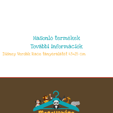
Hasonló termékek
További információk
Disney Verdák Race tányéralátét 43×28 cm