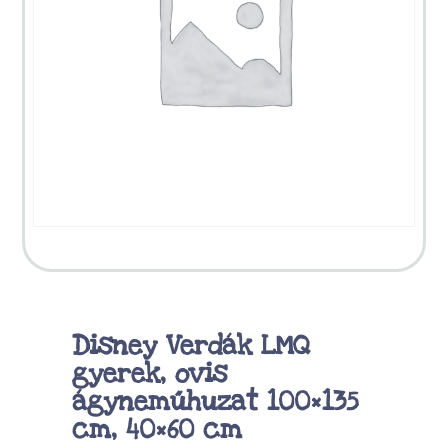
Disney Verdák LMQ
gyerek, ovis
ágyneműhuzat 100×135
cm, 40×60 cm