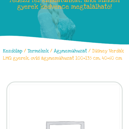
Fedezd fel kínálatunkat, ahol minden
gyerek kedvence megtalálható!
Kezdőlap
/
Termékek
/
Ágyneműhuzat
/ Disney Verdák
LMQ gyerek, ovis ágyneműhuzat 100×135 cm, 40×60 cm