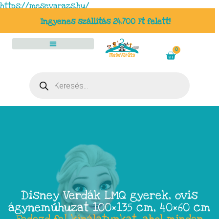
https://mesevarazs.hu/
Ingyenes szállítás 24.700 Ft felett!
0
Disney Verdák LMQ gyerek, ovis
ágyneműhuzat 100×135 cm, 40×60 cm