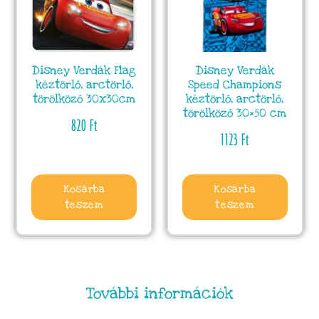
Disney Verdák Flag
Disney Verdák
kéztörlő, arctörlő,
Speed Champions
törölköző 30x30cm
kéztörlő, arctörlő,
törölköző 30×50 cm
820
Ft
1123
Ft
Kosárba
Kosárba
teszem
teszem
További információk