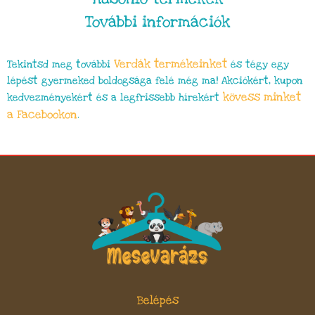
További információk
Verdák termékeinket
Tekintsd meg további
és tégy egy
lépést gyermeked boldogsága felé még ma! Akciókért, kupon
kövess minket
kedvezményekért és a legfrissebb hírekért
a Facebookon
.
Belépés