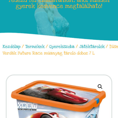
Fedezd fel kínálatunkat, ahol minden
gyerek kedvence megtalálható!
Kezdőlap
/
Termékek
/
Gyerekszoba
/
Játéktárolók
/ Dis
Verdák Future Race műanyag tároló doboz 7 L