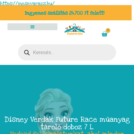
https://mesevarazs.hu/
Ingyenes szállítás 24.700 Ft felett!
0
Disney Verdák Future Race műanyag
tároló doboz 7 L