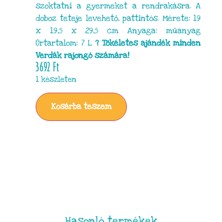
szoktatni a gyermeket a rendrakásra. A
doboz teteje levehető, pattintós. Mérete: 19
x 19,5 x 29,5 cm Anyaga: műanyag
Űrtartalom: 7 L
? Tökéletes ajándék minden
Verdák rajongó számára!
3692
Ft
1 készleten
Kosárba teszem
Hasonló termékek