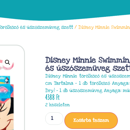
Törölköző és úszószemüveg szett
/ Disney Minnie Swimmin
Disney Minnie Swimmin
és úszószemüveg szet
Disney Minnie törölköző és úszósze
cm Tartalma – 1 db törölköző Anyaga:
Dry) – 1 db úszószemüveg Anyaga: m
4388
Ft
2 készleten
Kosárba teszem