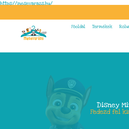
https://mesevarazs.hu/
Főoldal
Termékek
Rólu
Disney Mi
Fedezd fel k