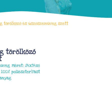
g törölköző és úszószemüveg szett
g törölköző
t
müveg Méret: 24x34x6
 100% poliészter(Fast
űanyag