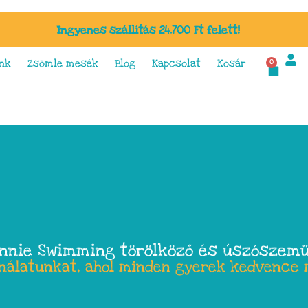
Ingyenes szállítás 24.700 Ft felett!
nk
Zsömle mesék
Blog
Kapcsolat
Kosár
0
nnie Swimming törölköző és úszószem
ínálatunkat, ahol minden gyerek kedvence 