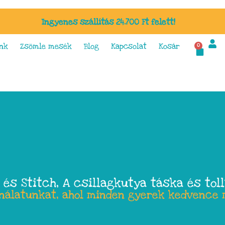
Ingyenes szállítás 24.700 Ft felett!
nk
Zsömle mesék
Blog
Kapcsolat
Kosár
0
 és Stitch, A csillagkutya táska és tol
ínálatunkat, ahol minden gyerek kedvence 