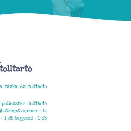
A
tolltartó
a táska és tolltartó
oliészter Tolltartó
 db színes ceruza – 14
 – 1 db hegyező – 1 db