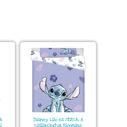
 A
Disney Lilo és Stitch, A
l
csillagkutya Blooming