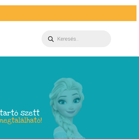
ltartó szett
megtalálható!