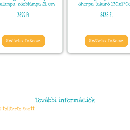
mlámpa, zseblámpa 21 cm
sherpa takaró 130x170
2699
Ft
8428
Ft
Kosárba teszem
Kosárba teszem
További információk
 tolltartó szett