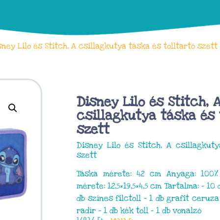
ney Lilo és Stitch, A csillagkutya táska és tolltartó szett
Disney Lilo és Stitch, 
csillagkutya táska és 
szett
Disney Lilo és Stitch, A csillagkuty
szett
Táska mérete: 42 cm Anyaga: 100% p
mérete: 12,5×19,5×4,5 cm Tartalma: – 10
db színes filctoll – 1 db grafit ceruza
radír – 1 db kék toll – 1 db vonalzó