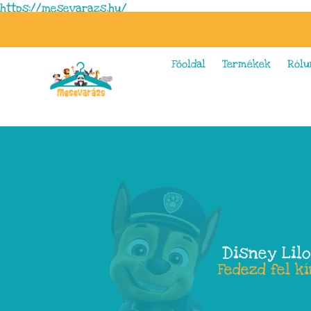
https://mesevarazs.hu/
Főoldal
Termékek
Rólu
Disney Lilo
Fedezd fel k