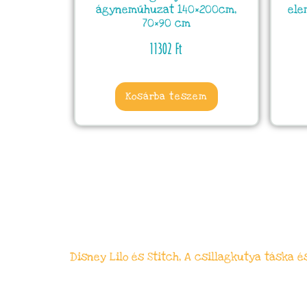
ágyneműhuzat 140×200cm,
ele
70×90 cm
11302
Ft
Kosárba teszem
Disney Lilo és Stitch, A csillagkutya táska és