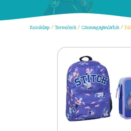
Kezdőlap
/
Termékek
/
Csomagajánlatok
/ Dis