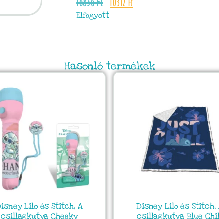
16836
Ft
10312
Ft
Elfogyott
Hasonló termékek
isney Lilo és Stitch, A
Disney Lilo és Stitch,
csillagkutya Cheeky
csillagkutya Blue Chil