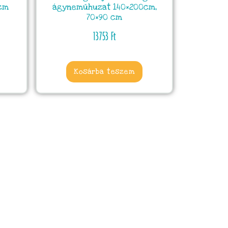
cm
ágyneműhuzat 140×200cm,
70×90 cm
13753
Ft
Kosárba teszem